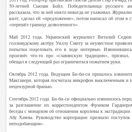
50-летней Сьюзан Бойл. Победительница русского а
рассказала, что за ней никто никогда не ухаживал. Журнали
килт, сделал ей «предложение», потом написал об этом в с
«перешёл границу дозволенного».
Май 2012 года. Украинский журналист Виталий Седюк
голливудскому актёру Уиллу Смиту за неуместное проявле
попытки поцеловать его в ходе интервью. Извинившись
произнёс что-то про «славянскую традицию», признал,
обещал в следующий раз ограничиться пожатием руки.
Октябрь 2012 года. Ведущим Би-би-си пришлось извинить
Макгаверн, которая посчитала микрофон выключенным и п
нецензурной бранью.
Сентябрь 2012 года. Би-би-си официально извинилось пере
за разглашение их корреспондентом Фрэнком Гарднеро
беседы с монархом об отношении королевы к экстрадиции
Абу Хамзы. Руководство корпорации признало поступок
неподобающим».