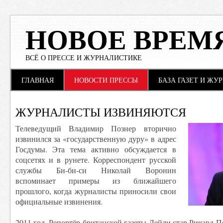
НОВОЕ ВРЕМ
ВСЁ О ПРЕССЕ И ЖУРНАЛИСТИКЕ
Main menu
Skip to content
ГЛАВНАЯ
НОВОСТИ ПРЕССЫ
БАЗА ГАЗЕТ И ЖУ
ЖУРНАЛИСТЫ ИЗВИНЯЮТСЯ
Телеведущий Владимир Познер вторично
извинился за «государственную дуру» в адрес
Госдумы. Эта тема активно обсуждается в
соцсетях и в рунете. Корреспондент русской
службы Би-би-си Николай Воронин
вспоминает примеры из ближайшего
прошлого, когда журналисты приносили свои
официальные извинения.
2011 год. Репортёр британской газеты Дейли стар Ричард 