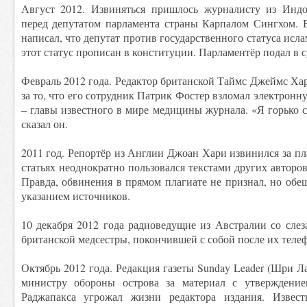
Август 2012. Извиняться пришлось журналисту из Инд
перед депутатом парламента страны Карпалом Сингхом. В
написал, что депутат против государственного статуса исла
этот статус прописан в конституции. Парламентёр подал в су
Февраль 2012 года. Редактор британской Таймс Джеймс Х
за то, что его сотрудник Патрик Фостер взломал электрон
– главы известного в мире медицины журнала. «Я горько 
сказал он.
2011 год. Репортёр из Англии Джоан Хари извинился за пл
статьях неоднократно пользовался текстами других авторов
Правда, обвинения в прямом плагиате не признал, но обещ
указанием источников.
10 декабря 2012 года радиоведущие из Австралии со слез
британской медсестры, покончившей с собой после их теле
Октябрь 2012 года. Редакция газеты Sunday Leader (Шри Л
министру обороны острова за материал с утверждение
Раджапакса угрожал жизни редактора издания. Извест