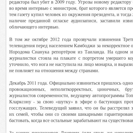
редактора был убит в 2009 году. Угрозы новому редактору
во время интервью с министром, брат которого является п
тем газету купил человек из окружения президента, и тогда
наличие преданной огласке аудиозаписи, заставили изви
обличающего интервью.
В том же октябре 2012 года прозвучали извинения Треть
телевидения перед населением Камбоджи за некорректное 
Нородома Сианука репортёром из Таиланда. На одном и
журналистки стояла на плакате с портретом умершего ко
уточнило, что нога не наступила на лицо монарха, и выраз
не повлияет на отношения между странами.
Декабрь 2011 года. Официально извиниться пришлось одно
провокационных, неполиткорректных, циничных, бр
журналистов современности, ведущему автопрограммы Топ
Кларксону - за свою «шутку» в эфире о бастующих про
госслужащих. Телеведущий заявил, что он бы расстрелял з
их семей, чтобы они со своими шикарными гарантирова
бастовать, когда все остальные зарабатывают на существова
За наших пенсионеров Джереми (или столь же неполитк