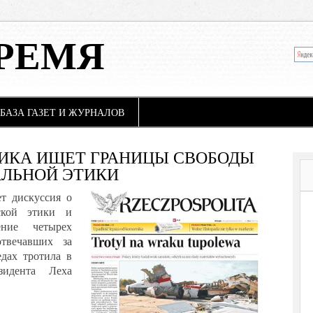
РЕМЯ
БАЗА ГАЗЕТ И ЖУРНАЛОВ
ИКА ИЩЕТ ГРАНИЦЫ СВОБОДЫ
АЛЬНОЙ ЭТИКИ
т дискуссия о
ской этики и
ение четырех
отвечавших за
дах тротила в
зидента Леха