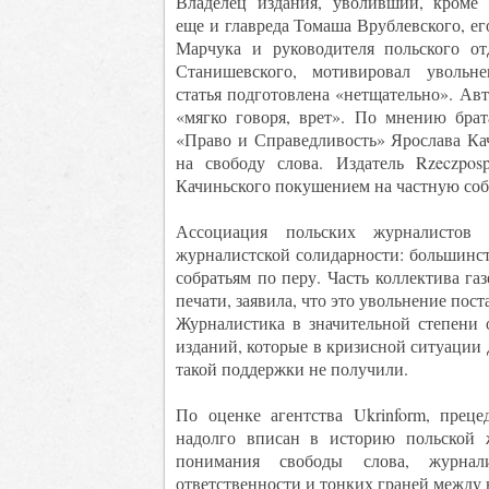
Владелец издания, уволивший, кроме а
еще и главреда Томаша Врублевского, ег
Марчука и руководителя польского о
Станишевского, мотивировал увольн
статья подготовлена «нетщательно». Авт
«мягко говоря, врет». По мнению бра
«Право и Справедливость» Ярослава Ка
на свободу слова. Издатель Rzeczposp
Качиньского покушением на частную соб
Ассоциация польских журналистов 
журналистской солидарности: большинс
собратьям по перу. Часть коллектива га
печати, заявила, что это увольнение по
Журналистика в значительной степени 
изданий, которые в кризисной ситуации
такой поддержки не получили.
По оценке агентства Ukrinform, преце
надолго вписан в историю польской ж
понимания свободы слова, журнал
ответственности и тонких граней между