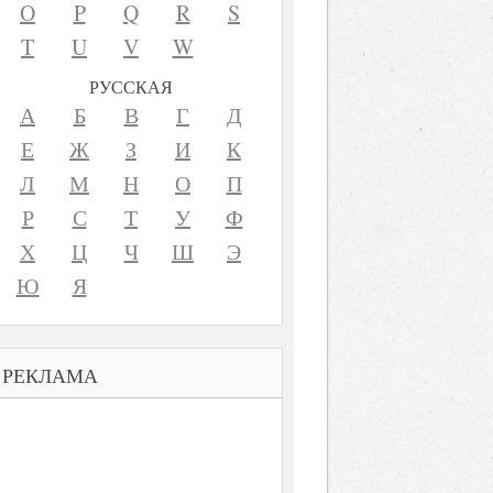
O
P
Q
R
S
T
U
V
W
РУССКАЯ
А
Б
В
Г
Д
Е
Ж
З
И
К
Л
М
Н
О
П
Р
С
Т
У
Ф
Х
Ц
Ч
Ш
Э
Ю
Я
РЕКЛАМА