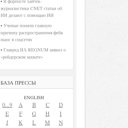
В форпосте хайтек-
журналистики CNET статьи об
ИИ делают с помощью ИИ
Ученые поняли главную
причину распространения фейк
ньюс в соцсетях
Главред ИА REGNUM заявил о
«рейдерском захвате»
БАЗА ПРЕССЫ
ENGLISH
0...9
A
B
C
D
E
F
G
H
I
J
K
L
M
N