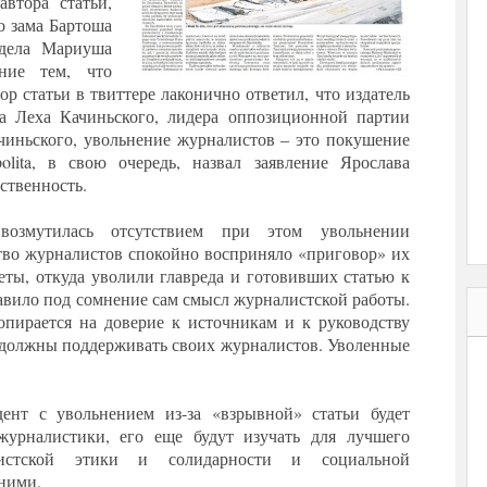
втора статьи,
о зама Бартоша
тдела Мариуша
ение тем, что
ор статьи в твиттере лаконично ответил, что издатель
та Леха Качиньского, лидера оппозиционной партии
чиньского, увольнение журналистов – это покушение
olita, в свою очередь, назвал заявление Ярослава
ственность.
возмутилась отсутствием при этом увольнении
тво журналистов спокойно восприняло «приговор» их
зеты, откуда уволили главреда и готовивших статью к
ставило под сомнение сам смысл журналистской работы.
опирается на доверие к источникам и к руководству
 должны поддерживать своих журналистов. Уволенные
дент с увольнением из-за «взрывной» статьи будет
урналистики, его еще будут изучать для лучшего
истской этики и солидарности и социальной
 ними.