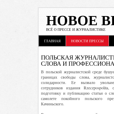
НОВОЕ В
ВСЁ О ПРЕССЕ И ЖУРНАЛИСТИКЕ
Main menu
Skip to content
ГЛАВНАЯ
НОВОСТИ ПРЕССЫ
ПОЛЬСКАЯ ЖУРНАЛИСТ
СЛОВА И ПРОФЕССИОН
В польской журналистской среде бушуе
границах свободы слова, журналист
солидарности. Ее вызвало увольн
сотрудников издания Rzeczpospolita, 
подготовку и публикацию статьи о сле
самолете покойного польского пре
Качиньского.