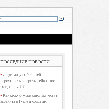
ПОСЛЕДНИЕ НОВОСТИ
Люди могут с большей
вероятностью верить фейк-ньюс,
созданным ИИ
Канадскую журналистику могут
забанить в Гугле и соцсетях