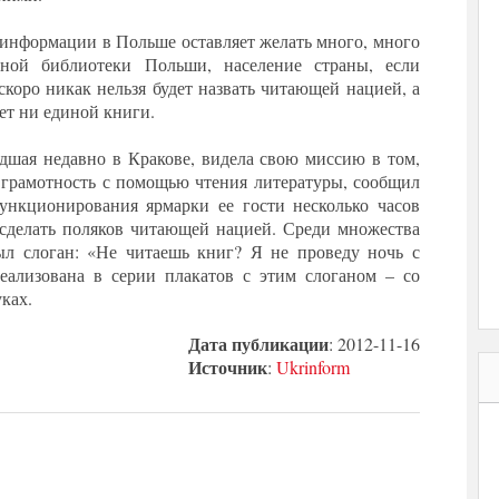
информации в Польше оставляет желать много, много
ной библиотеки Польши, население страны, если
коро никак нельзя будет назвать читающей нацией, а
ет ни единой книги.
дшая недавно в Кракове, видела свою миссию в том,
 грамотность с помощью чтения литературы, сообщил
ункционирования ярмарки ее гости несколько часов
 сделать поляков читающей нацией. Среди множества
ыл слоган: «Не читаешь книг? Я не проведу ночь с
реализована в серии плакатов с этим слоганом – со
ках.
Дата публикации
: 2012-11-16
Источник
:
Ukrinform