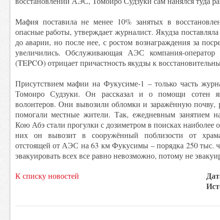
восстановлении АЭС, Томоиро Судзуки сам нанялся туда р
Мафия поставила не менее 10% занятых в восстановле
опасные работы, утверждает журналист. Якудза поставляла
до аварии, но после нее, с ростом вознаграждения за пос
увеличились. Обслуживающая АЭС компания-оператор T
(TEPCO) отрицает причастность якудзы к восстановительны
Присутствием мафии на Фукусиме-1 – только часть журна
Томоиро Судзуки. Он рассказал и о помощи сотен я
волонтеров. Они вывозили обломки и заражённую почву, 
помогали местные жители. Так, ежедневным занятием на
Кою Абэ стали прогулки с дозиметром в поисках наиболее 
них он вывозит в сооружённый поблизости от храма
отстоящей от АЭС на 63 км Фукусимы – порядка 250 тыс. ч
эвакуировать всех все равно невозможно, потому не эвакуи
Дат
К списку новостей
Ист