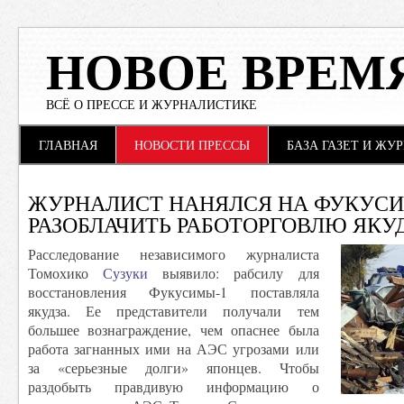
НОВОЕ ВРЕМ
ВСЁ О ПРЕССЕ И ЖУРНАЛИСТИКЕ
Main menu
Skip to content
ГЛАВНАЯ
НОВОСТИ ПРЕССЫ
БАЗА ГАЗЕТ И ЖУ
ЖУРНАЛИСТ НАНЯЛСЯ НА ФУКУСИ
РАЗОБЛАЧИТЬ РАБОТОРГОВЛЮ ЯКУ
Расследование независимого журналиста
Томохико
Сузуки
выявило: рабсилу для
восстановления Фукусимы-1 поставляла
якудза. Ее представители получали тем
большее вознаграждение, чем опаснее была
работа загнанных ими на АЭС угрозами или
за «серьезные долги» японцев. Чтобы
раздобыть правдивую информацию о