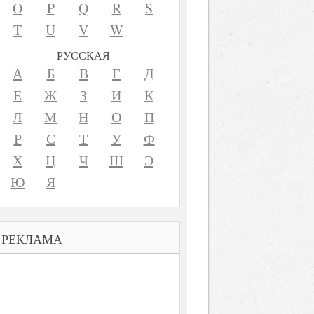
O
P
Q
R
S
T
U
V
W
РУССКАЯ
А
Б
В
Г
Д
Е
Ж
З
И
К
Л
М
Н
О
П
Р
С
Т
У
Ф
Х
Ц
Ч
Ш
Э
Ю
Я
РЕКЛАМА