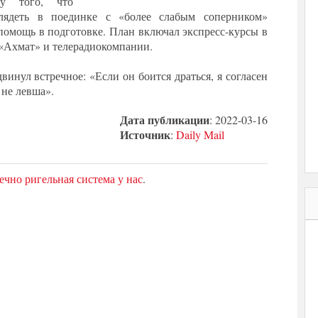
ду того, что
лядеть в поединке с «более слабым соперником»
омощь в подготовке. План включал экспресс-курсы в
 «Ахмат» и телерадиокомпании.
нул встречное: «Если он боится драться, я согласен
 не левша».
Дата публикации
: 2022-03-16
Источник
:
Daily Mail
ечно ригельная система у нас
.