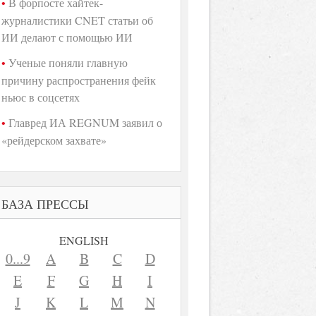
В форпосте хайтек-
журналистики CNET статьи об
ИИ делают с помощью ИИ
Ученые поняли главную
причину распространения фейк
ньюс в соцсетях
Главред ИА REGNUM заявил о
«рейдерском захвате»
БАЗА ПРЕССЫ
ENGLISH
0...9
A
B
C
D
E
F
G
H
I
J
K
L
M
N