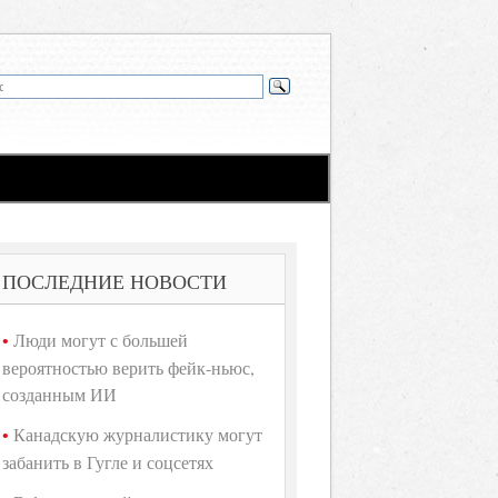
ПОСЛЕДНИЕ НОВОСТИ
Люди могут с большей
вероятностью верить фейк-ньюс,
созданным ИИ
Канадскую журналистику могут
забанить в Гугле и соцсетях