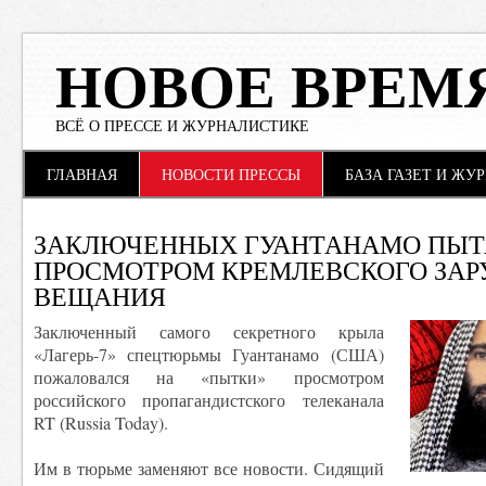
НОВОЕ ВРЕМ
ВСЁ О ПРЕССЕ И ЖУРНАЛИСТИКЕ
Main menu
Skip to content
ГЛАВНАЯ
НОВОСТИ ПРЕССЫ
БАЗА ГАЗЕТ И ЖУ
ЗАКЛЮЧЕННЫХ ГУАНТАНАМО ПЫ
ПРОСМОТРОМ КРЕМЛЕВСКОГО ЗА
ВЕЩАНИЯ
Заключенный самого секретного крыла
«Лагерь-7» спецтюрьмы Гуантанамо (США)
пожаловался на «пытки» просмотром
российского пропагандистского телеканала
RT (Russia Today).
Им в тюрьме заменяют все новости. Сидящий