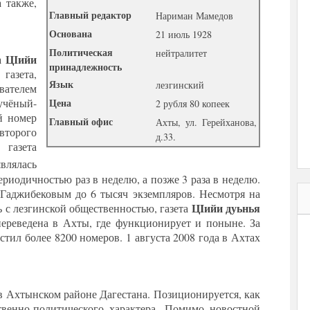
а также,
Главный редактор
Нариман Мамедов
Основана
21 июль 1928
Политическая
нейтралитет
ЦІийи
та
принадлежность
газета,
Язык
лезгинский
вателем
Цена
чёный-
2 рубля 80 копеек
й номер
Главный офис
Ахты, ул. Герейханова,
второго
д.33.
газета
влялась
риодичностью раз в неделю, а позже 3 раза в неделю.
Гаджибековым до 6 тысяч экземпляров. Несмотря на
ЦIийи дуьнья
 с лезгинской общественностью, газета
переведена в Ахты, где функционирует и поныне. За
тил более 8200 номеров. 1 августа 2008 года в Ахтах
в Ахтынском районе Дагестана. Позиционируется, как
твенно-политического характера. Помимо новостной