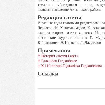
тематики публикуются и историко-ку
является население Ахтынского района.
Редакция газеты
В разные годы главными редакторами газ
Черкасов, К. Казимагомедов, К. Азизха
главредактором газеты является Нари
лезгинские журналисты, как Г. Мурса
Байрамалиев, Э. Ильясов, Л. Джалилов
Примечания
↑
История «Лезги Газет»
↑
Гаджибек Гаджибеков
↑
К 110-летию Гаджибека Гаджибекова - 
Ссылки