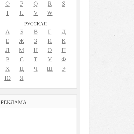
O
P
Q
R
S
T
U
V
W
РУССКАЯ
А
Б
В
Г
Д
Е
Ж
З
И
К
Л
М
Н
О
П
Р
С
Т
У
Ф
Х
Ц
Ч
Ш
Э
Ю
Я
РЕКЛАМА