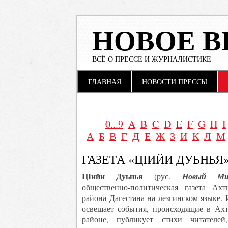
НОВОЕ В
ВСЁ О ПРЕССЕ И ЖУРНАЛИСТИКЕ
Main menu
Skip to content
ГЛАВНАЯ
НОВОСТИ ПРЕССЫ
0...9
A
B
C
D
E
F
G
H
I
А
Б
В
Г
Д
Е
Ж
З
И
К
Л
М
ГАЗЕТА «ЦІИЙИ ДУЬНЬЯ
ЦІийи Дуьнья
(рус.
Новый Ми
общественно-политическая газета Ахт
района Дагестана на лезгинском языке.
освещает события, происходящие в Ах
районе, публикует стихи читателей