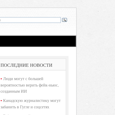
ПОСЛЕДНИЕ НОВОСТИ
Люди могут с большей
вероятностью верить фейк-ньюс,
созданным ИИ
Канадскую журналистику могут
забанить в Гугле и соцсетях