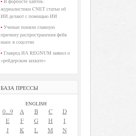
В форпосте хайтек-
журналистики CNET статьи об
ИИ делают с помощью ИИ
Ученые поняли главную
причину распространения фейк
ньюс в соцсетях
Главред ИА REGNUM заявил о
«рейдерском захвате»
БАЗА ПРЕССЫ
ENGLISH
0...9
A
B
C
D
E
F
G
H
I
J
K
L
M
N