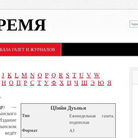
РЕМЯ
БАЗА ГАЗЕТ И ЖУРНАЛОВ
J
K
L
M
N
O
P
Q
R
S
T
U
V
W
Н
О
П
Р
С
Т
У
Ф
Х
Ц
Ч
Ш
Э
Ю
Я
»
р
) —
ЦІийи Дуьнья
ынского
Tип
Еженедельная газета,
 Издание
подписная
тынском
Формат
А3
, ведёт