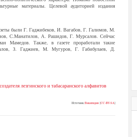
льтурные материалы. Целевой аудиторией издания
еты были Г. Гаджибеков, И. Вагабов, Г. Галимов, М.
нов, С.Манатилов, А. Рашидов, Г. Мурсалов. Сейчас
ман Мамедов. Также, в газете проработали такие
лов, З. Гаджиев, М. Мугуров, Г. Габибулаев, Д.
создателя лезгинского и табасаранского алфавитов
Источник:
Википедия
[
CC-BY-SA
]