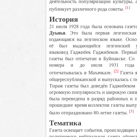
деятельность популяризации культуры, 
[1]
публикует различного рода советы.
История
21 июля 1928 года была основана газе
Дуьнья
. Это была первая лезгинская 
издающаяся на лезгинском языке. Осно
её был выдающийся лезгинский у
языковед Гаджибек Гаджибеков. Первы
газеты был отпечатан в Буйнакске. Со 
номера и до июля 1931 года 
[2]
отпечатывалась в Махачкале.
Газета я
общереспубликанской и выпускалась с пе
Тираж газеты был доведён Гаджибеком 
огромную популярность и широкую связь
была переведена в разряд районных и 
прошедшее время коллектив газеты выпус
[3]
было отпраздновано 80-летие газеты.
Тематика
Газета освещает события, происходящие 
политически нейтральная газета общес