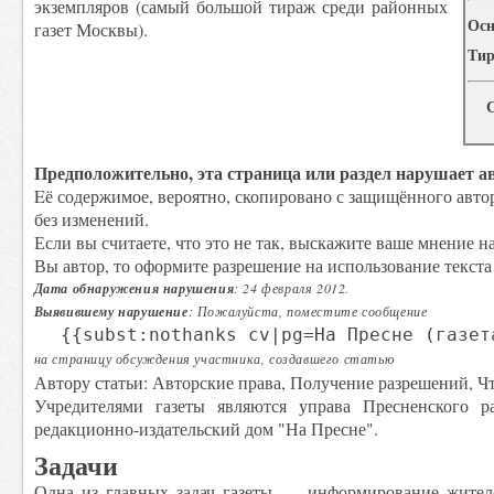
экземпляров (самый большой тираж среди районных
Осн
газет Москвы).
Ти
Предположительно, эта страница или раздел нарушает а
Eё содержимое, вероятно, скопировано с защищённого авт
без изменений.
Если вы считаете, что это не так, выскажите ваше мнение н
Вы автор, то оформите разрешение на использование текста
Дата обнаружения нарушения
: 24 февраля 2012.
Выявившему нарушение
: Пожалуйста, поместите сообщение
{{subst:nothanks cv|pg=На Пресне (газет
на страницу обсуждения участника, создавшего статью
Автору статьи: Авторские права, Получение разрешений, Чт
Учредителями газеты являются управа Пресненского р
редакционно-издательский дом "На Пресне".
Задачи
Одна из главных задач газеты — информирование жителе