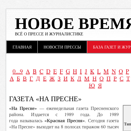
НОВОЕ ВРЕМ
ВСЁ О ПРЕССЕ И ЖУРНАЛИСТИКЕ
Main menu
Skip to content
ГЛАВНАЯ
НОВОСТИ ПРЕССЫ
БАЗА ГАЗЕТ И ЖУ
0...9
A
B
C
D
E
F
G
H
I
J
K
L
M
N
O
P
А
Б
В
Г
Д
Е
Ж
З
И
К
Л
М
Н
О
П
Р
С
Т
Ю
Я
ГАЗЕТА «НА ПРЕСНЕ»
«На Пресне»
— еженедельная газета Пресненского
района. Издается с 1989 года. До 1989
«Красная Пресня»
года называлась
. Сегодня газета
Tи
«На Пресне» выходит на 8 полосах тиражом 60 тысяч