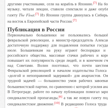
[7]
другими участниками, сели на корабль в Японию.
На бо
музыку, читали лекции, ставили спектакли и даже опу
[7]
газету
The Float
.
Из Японии группа двинулась в Сибирь,
[7]
на восток к Европейской части России.
Публикация в России
Первоначально большевики не пользовались большо
февральской революции, а министр-председатель Алекса
достаточную поддержку для подавления попытки госуда
июле. Большевикам на руку играют беспорядки и 
российского общества, массовые стачки рабочих и ко
повышает их популярность среди людей, и в конечном сч
над Советами. Волин посетовал, что почти шести
Февральской революцией и началом издательства Голоса 
«долгой и непоправимой задержкой» для анархистов. Он
трудной задачей — большинство умов рабочих завоев
большевистской партии, по сравнению с которой усилия ан
В Петрограде, работе по началу публикации помогал зар
[6]
синдикалистской пропаганды,
а так же новую газету по
[10]
синдикалистское движение.
В редакциию Голоса труда