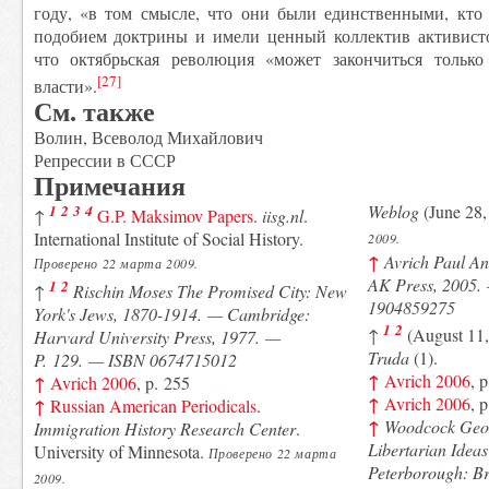
году, «в том смысле, что они были единственными, кто 
подобием доктрины и имели ценный коллектив активисто
что октябрьская революция «может закончиться тольк
[27]
власти».
См. также
Волин, Всеволод Михайлович
Репрессии в СССР
Примечания
Weblog
(June 28,
1
2
3
4
↑
G.P. Maksimov Papers
.
iisg.nl
.
International Institute of Social History.
2009.
↑
Avrich Paul
Ana
Проверено 22 марта 2009.
AK Press, 2005.
1
2
↑
Rischin Moses
The Promised City: New
1904859275
York's Jews, 1870-1914. — Cambridge:
1
2
↑
(August 11,
Harvard University Press, 1977. —
Truda
(1).
P. 129. — ISBN 0674715012
↑
Avrich 2006
, 
↑
Avrich 2006
, p. 255
↑
Avrich 2006
, 
↑
Russian American Periodicals
.
↑
Woodcock Geo
Immigration History Research Center
.
Libertarian Ide
University of Minnesota.
Проверено 22 марта
Peterborough: B
2009.