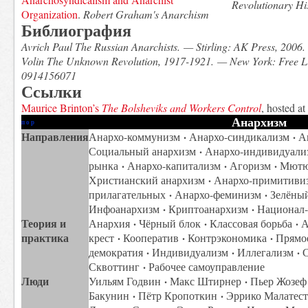
Revolutionary Hi
Organization
.
Robert Graham's Anarchism
Библиография
Avrich Paul
The Russian Anarchists. — Stirling: AK Press, 200
Volin
The Unknown Revolution, 1917-1921. — New York: Free Li
0914156071
Ссылки
Maurice Brinton’s
The Bolsheviks and Workers Control
, hosted a
Анархизм
п
·
о
·
р
Направления
·
·
Анархо-коммунизм
Анархо-синдикализм
Ан
·
Социальный анархизм
Анархо-индивидуали
·
·
·
рынка
Анархо-капитализм
Агоризм
Мютю
·
Христианский анархизм
Анархо-примитиви
·
·
прилагательных
Анархо-феминизм
Зелёный
·
·
Инфоанархизм
Криптоанархизм
Национал-
Теория и
·
·
·
Анархия
Чёрный блок
Классовая борьба
А
практика
·
·
·
крест
Кооператив
Контрэкономика
Прямое
·
·
·
демократия
Индивидуализм
Иллегализм
С
·
Сквоттинг
Рабочее самоуправление
Люди
·
·
Уильям Годвин
Макс Штирнер
Пьер Жозеф
·
·
Бакунин
Пётр Кропоткин
Эррико Малатест