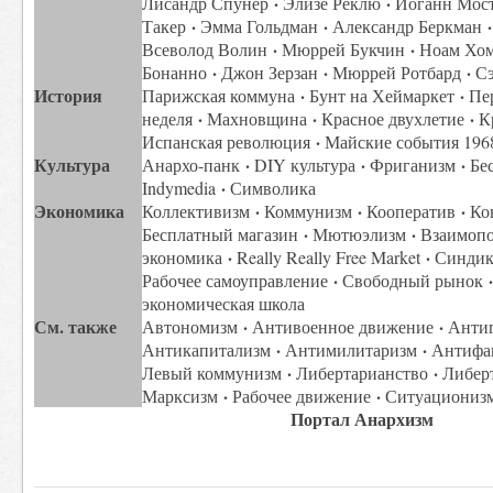
·
·
Лисандр Спунер
Элизе Реклю
Иоганн Мос
·
·
·
Такер
Эмма Гольдман
Александр Беркман
·
·
Всеволод Волин
Мюррей Букчин
Ноам Хо
·
·
·
Бонанно
Джон Зерзан
Мюррей Ротбард
Сэ
История
·
·
Парижская коммуна
Бунт на Хеймаркет
Пе
·
·
·
неделя
Махновщина
Красное двухлетие
Кр
·
Испанская революция
Майские события 196
Культура
·
·
·
Анархо-панк
DIY культура
Фриганизм
Бес
·
Indymedia
Символика
Экономика
·
·
·
Коллективизм
Коммунизм
Кооператив
Ко
·
·
Бесплатный магазин
Мютюэлизм
Взаимоп
·
·
экономика
Really Really Free Market
Синдик
·
·
Рабочее самоуправление
Свободный рынок
экономическая школа
См. также
·
·
Автономизм
Антивоенное движение
Антиг
·
·
Антикапитализм
Антимилитаризм
Антифа
·
·
Левый коммунизм
Либертарианство
Либерт
·
·
Марксизм
Рабочее движение
Ситуациониз
Портал Анархизм