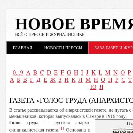
НОВОЕ ВРЕМ
ВСЁ О ПРЕССЕ И ЖУРНАЛИСТИКЕ
Main menu
Skip to content
ГЛАВНАЯ
НОВОСТИ ПРЕССЫ
БАЗА ГАЗЕТ И ЖУ
0...9
A
B
C
D
E
F
G
H
I
J
K
L
M
N
O
P
А
Б
В
Г
Д
Е
Ж
З
И
К
Л
М
Н
О
П
Р
С
Т
Ю
Я
ГАЗЕТА «ГОЛОС ТРУДА (АНАРХИСТС
В статье рассказывается об анархистской газете, не путать 
меньшевиков, которая выпускалась в Самаре в 1916 году.
Голос труда
— русская анархо-
Го
[1]
синдикалистская газета.
Основана в