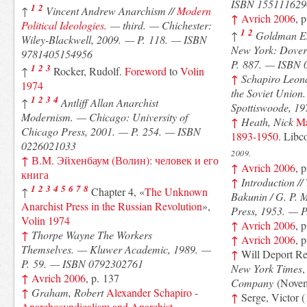
ISBN 155111629
1
2
↑
Vincent Andrew
Anarchism //
Modern
↑
Avrich 2006
, 
Political Ideologies
. — third. — Chichester:
1
2
↑
Goldman 
Wiley-Blackwell, 2009. — P. 118. — ISBN
New York: Dover
9781405154956
P. 887. — ISBN
1
2
3
↑
Rocker, Rudolf.
Foreword
to
Volin
↑
Schapiro Leon
1974
the Soviet Unio
1
2
3
4
↑
Antliff Allan
Anarchist
Spottiswoode, 1
Modernism. — Chicago: University of
↑
Heath, Nick
Ma
Chicago Press, 2001. — P. 254. — ISBN
1893-1950
. Lib
0226021033
2009.
↑
В.М. Эйхенбаум (Волин): человек и его
↑
Avrich 2006
, 
книга
↑
Introduction //
1
2
3
4
5
6
7
8
↑
Chapter 4, «
The Unknown
Bakunin / G. P. 
Anarchist Press in the Russian Revolution
»,
Press, 1953. — P
Volin 1974
↑
Avrich 2006
, 
↑
Thorpe Wayne
The Workers
↑
Avrich 2006
, 
Themselves. — Kluwer Academic, 1989. —
↑
Will Deport Re
P. 59. — ISBN 0792302761
New York Times
↑
Avrich 2006
, p. 137
Company
(Novem
↑
Graham, Robert
Alexander Schapiro -
↑
Serge, Victor 
Anarchosyndicalism and Anarchist