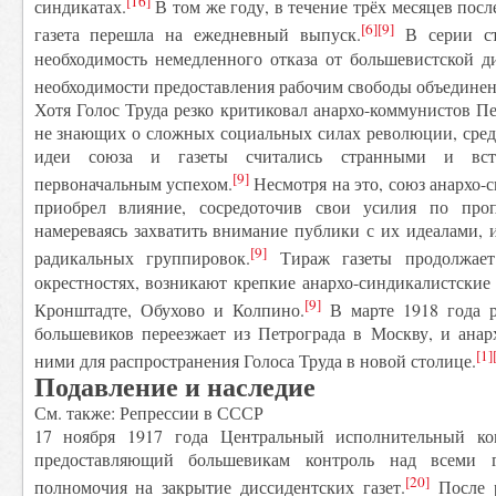
[16]
синдикатах.
В том же году, в течение трёх месяцев пос
[6]
[9]
газета перешла на ежедневный выпуск.
В серии ста
необходимость немедленного отказа от большевистской д
необходимости предоставления рабочим свободы объединен
Хотя Голос Труда резко критиковал анархо-коммунистов Пе
не знающих о сложных социальных силах революции, сред
идеи союза и газеты считались странными и вст
[9]
первоначальным успехом.
Несмотря на это, союз анархо-
приобрел влияние, сосредоточив свои усилия по проп
намереваясь захватить внимание публики с их идеалами, и
[9]
радикальных группировок.
Тираж газеты продолжает
окрестностях, возникают крепкие анархо-синдикалистские
[9]
Кронштадте, Обухово и Колпино.
В марте 1918 года р
большевиков переезжает из Петрограда в Москву, и анар
[1]
ними для распространения Голоса Труда в новой столице.
Подавление и наследие
См. также: Репрессии в СССР
17 ноября 1917 года Центральный исполнительный к
предоставляющий большевикам контроль над всеми 
[20]
полномочия на закрытие диссидентских газет.
После р