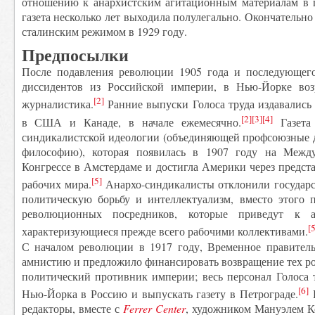
отношению к анархистским агитационным материалам в 
газета несколько лет выходила полулегально. Окончательно
сталинским режимом в 1929 году.
Предпосылки
После подавления революции 1905 года и последующего
диссидентов из Российской империи, в Нью-Йорке возр
[2]
журналистика.
Ранние выпуски Голоса труда издавались
[2]
[3]
[4]
в США и Канаде, в начале ежемесячно.
Газета 
синдикалистской идеологии (объединяющей профсоюзные 
философию), которая появилась в 1907 году на Межд
Конгрессе в Амстердаме и достигла Америки через предс
[5]
рабочих мира.
Анархо-синдикалисты отклонили государ
политическую борьбу и интеллектуализм, вместо этого 
революционных посредников, которые приведут к ан
[5
характеризующиеся прежде всего рабочими коллективами.
С началом революции в 1917 году, Временное правител
амнистию и предложило финансировать возвращение тех рос
политический противник империи; весь персонал Голоса 
[6]
Нью-Йорка в Россию и выпускать газету в Петрограде.
В
редакторы, вместе с
Ferrer Center
, художником Мануэлем 