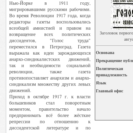
Нью-Йорке в 1911 году,
мигрировавшими русскими рабочими.
Во время Революции 1917 года, когда
редакторы газеты воспользовались
всеобщей амнистией и правом на
Заголовок первог
возвращение всех политических
авгу
диссидентов, "Голос труда"
переместился в Петроград. Газета
Основана
выражала как идеи зарождающихся
анархо-синдикалистских движений,
Прекращение публ
так и необходимости социальной
Политическая
революции, также газета
принадлежность
противопоставляет анархизм и анархо-
Язык
синдикализм множеству других левых
движений.
Главный офис
Приход в октябре 1917 г. к власти
большевиков стал поворотным
моментом, правительство начало
предпринимать всё более жёсткие
репрессии по отношению к
диссидентской литературе и по