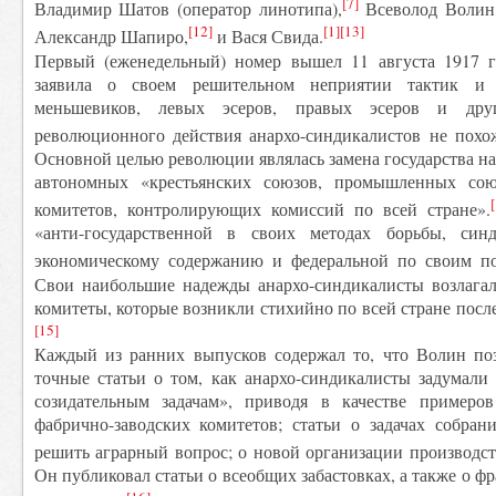
[7]
Владимир Шатов (оператор линотипа),
Всеволод Волин
[12]
[1]
[13]
Александр Шапиро,
и Вася Свида.
Первый (еженедельный) номер вышел 11 августа 1917 г
заявила о своем решительном неприятии тактик и 
меньшевиков, левых эсеров, правых эсеров и дру
революционного действия анархо-синдикалистов не похож
Основной целью революции являлась замена государства н
автономных «крестьянских союзов, промышленных союз
комитетов, контролирующих комиссий по всей стране».
«анти-государственной в своих методах борьбы, син
экономическому содержанию и федеральной по своим по
Свои наибольшие надежды анархо-синдикалисты возлагал
комитеты, которые возникли стихийно по всей стране посл
[15]
Каждый из ранних выпусков содержал то, что Волин по
точные статьи о том, как анархо-синдикалисты задумали
созидательным задачам», приводя в качестве примеро
фабрично-заводских комитетов; статьи о задачах собран
решить аграрный вопрос; о новой организации производств
Он публиковал статьи о всеобщих забастовках, а также о ф