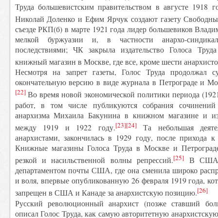
Труда большевистским правительством в августе 1918 г
Николай Доленко и Ефим Ярчук создают газету Свободный
съезде РКП(б) в марте 1921 года лидер большевиков Влад
мелкой буржуазии и, в частности анархо-синдика
последствиями; ЧК закрыла издательство Голоса Труда
книжный магазин в Москве, где все, кроме шести анархист
Несмотря на запрет газеты, Голос Труда продолжал с
окончательную версию в виде журнала в Петрограде и Мос
[22]
Во время новой экономической политики периода (192
работ, в том числе публикуются собрания сочинений
анархизма Михаила Бакунина в книжном магазине и изд
[23]
[24]
между 1919 и 1922 году.
Та небольшая деятел
анархистами, закончилась в 1929 году, после прихода к
Книжные магазины Голоса Труда в Москве и Петроград
[25]
резкой и насильственной волны репрессий.
В США г
департаментом почты США, где она сменила широко расп
и воля, впервые опубликованную 26 февраля 1919 года, ко
[26]
запрещен в США и Канаде за анархистскую позицию.
Русский революционный анархист (позже ставший бо
описал Голос Труда, как самую авторитетную анархистскую