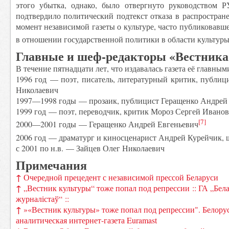
этого убытка, однако, было отвергнуто руководством Р
подтвердило политический подтекст отказа в распростран
момент независимой газеты о культуре, часто публиковавш
в отношении государственной политики в области культур
Главные и шеф-редакторы «Вестника
В течение пятнадцати лет, что издавалась газета её главны
1996 год — поэт, писатель, литературный критик, публици
Николаевич
1997—1998 годы — прозаик, публицист Геращенко Андрей
1999 год — поэт, переводчик, критик Мороз Сергей Ивано
[7]
2000—2001 годы — Геращенко Андрей Евгеньевич
2006 год — драматург и киносценарист Андрей Курейчик, 
с 2001 по н.в. — Зайцев Олег Николаевич
Примечания
↑
Очередной прецедент с независимой прессой Беларуси
↑
„Вестник культуры“ тоже попал под репрессии :: ГА „Бел
журналістаў“ ::
↑
»«Вестник культуры» тоже попал под репрессии". Белор
аналитическая интернет-газета Euramast