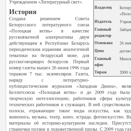
Учреждением «Литературный свет».
Владелец
Белор
История
«Поло
Создана решением Совета
Издатель
Учреж
Белорусского литературного союза
Главный
Зайце
«Полоцкая ветвь» в качестве
редактор
русскоязычной альтернативы двум
Основана
действующим в Республике Беларусь
26 ию
периодическим изданиям аналогичной
Цена
догов
тематики на беларускай мове, для
Главный
Минск,
русскоговорящих белорусов. Первый
офис
номер газеты вышел 26 июня 1996 года
Тираж
2000 э
тиражом 7 тыс. экземпляров. Газета,
наряду с литературно-
публицистическим журналом «Западная Двина», явля
Беллитсоюза «Полоцкая ветвь» и до 2009 года была
творческую интеллигенцию, работников сферы культу
технических работников и служащих. В ней существовали
полосы, отражающие такие виды искусства, как худо
живопись, музыка, театр, кино, эстрада, фотоискусство. 
материалы об историко-культурном наследии. Присутс
странички поэзии и художественной прозы. С 2009 года га