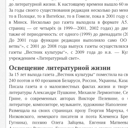
до литературной жизни. К настоящему времени вышло 60 н
За годы своего существования редакция несколько раз мен
то в Полоцке, то в Витебске, то в Гомеле, пока в 2001 году
в Минск. Несколько раз газета выходила в формате А5
страниц — от четырёх (в 1999—2001, 2002 годах) до две
также её периодичность: от одного (1999) до двенадцати (
До 2001 года функции редакции выполняло само ОО 
ветвь“», с 2001 до 2008 года выпуск газеты осуществлял
газеты „Вестник культуры“», с 2009 года до н.в. — Кул
учреждением «Литературный свет».
Освещение литературной жизни
За 15 лет выхода газета „Вестник культуры“ поместила на с
240 поэтов и 60 прозаиков Беларуси, России, Украины, Каза
Писала газета и о малоизвестных фактах жизни и творч
литературы Александре Пушкине, Михаиле Лермонтове, Се
Грине, о современных авторах Викторе Пелевине, о 
литераторе, композиторе, музыканте, художнике Наполеон
Размещала на своих страницах прозу Георгия Марчука,
Низковского, немецкого писателя и поэта Клеменса Бр
Гугнина), поэзию Олега Зайцева, Евгения Матвеева