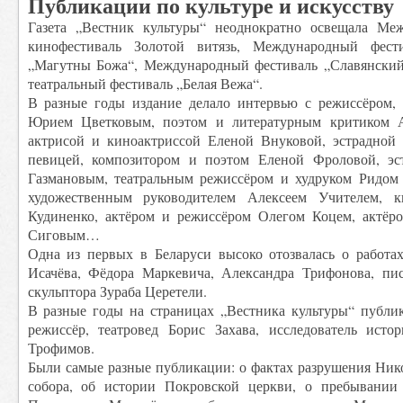
Публикации по культуре и искусству
Газета „Вестник культуры“ неоднократно освещала Ме
кинофестиваль Золотой витязь, Международный фест
„Магутны Божа“, Международный фестиваль „Славянский
театральный фестиваль „Белая Вежа“.
В разные годы издание делало интервью с режиссёром, 
Юрием Цветковым, поэтом и литературным критиком А
актрисой и киноактриссой Еленой Внуковой, эстрадной
певицей, композитором и поэтом Еленой Фроловой, э
Газмановым, театральным режиссёром и худруком Ридом
художественным руководителем Алексеем Учителем, 
Кудиненко, актёром и режиссёром Олегом Коцем, актёр
Сиговым…
Одна из первых в Беларуси высоко отозвалась о работа
Исачёва, Фёдора Маркевича, Александра Трифонова, пи
скульптора Зураба Церетели.
В разные годы на страницах „Вестника культуры“ публик
режиссёр, театровед Борис Захава, исследователь ист
Трофимов.
Были самые разные публикации: о фактах разрушения Ник
собора, об истории Покровской церкви, о пребывании