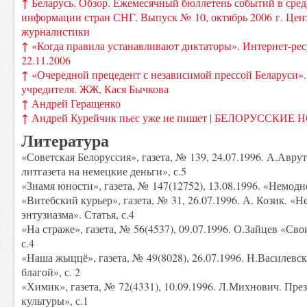
↑
Беларусь. Обзор. Ежемесячный бюллетень событий в сред
информации стран СНГ. Выпуск № 10, октябрь 2006 г. Цен
журналистики
↑
«Когда правила устанавливают диктаторы». Интернет-рес
22.11.2006
↑
«Очередной прецедент с независимой прессой Беларуси»
учредителя. ЖЖ, Кася Бычкова
↑
Андрей Геращенко
↑
Андрей Курейчик пьес уже не пишет | БЕЛОРУССКИЕ
Литература
«Советская Белоруссия», газета, № 139, 24.07.1996. А.Авру
литгазета на немецкие деньги», с.5
«Знамя юности», газета, № 147(12752), 13.08.1996. «Немодно
«Витебский курьер», газета, № 31, 26.07.1996. А. Козик. «Н
энтузиазма». Статья, с.4
«На страже», газета, № 56(4537), 09.07.1996. О.Зайцев «Св
с.4
«Наша жыццё», газета, № 49(8028), 26.07.1996. Н.Василевс
благой», с. 2
«Химик», газета, № 72(4331), 10.09.1996. Л.Михнович. Пре
культуры», с.1