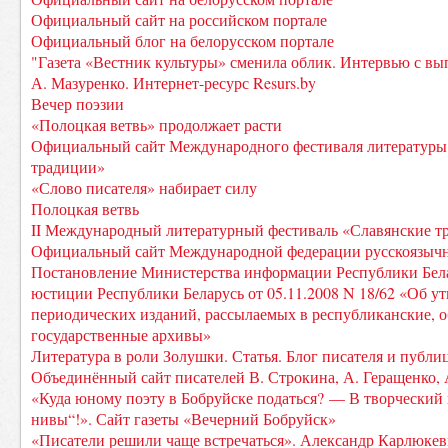
Официальный сайт на российском портале
Официальный блог на белорусском портале
"Газета «Вестник культуры» сменила облик. Интервью с в
А. Мазуренко. Интернет-ресурс Resurs.by
Вечер поэзии
«Полоцкая ветвь» продолжает расти
Официальный сайт Международного фестиваля литературы 
традиции»
«Слово писателя» набирает силу
Полоцкая ветвь
II Международный литературный фестиваль «Славянские тр
Официальный сайт Международной федерации русскоязычн
Постановление Министерства информации Республики Бела
юстиции Республики Беларусь от 05.11.2008 N 18/62 «Об у
периодических изданий, рассылаемых в республиканские, о
государственные архивы»
Литература в роли Золушки. Статья. Блог писателя и публи
Объединённый сайт писателей В. Строкина, А. Геращенко, 
«Куда юному поэту в Бобруйске податься? — В творческий
нивы“!». Сайт газеты «Вечерний Бобруйск»
«Писатели решили чаще встречаться». Александр Карлюке