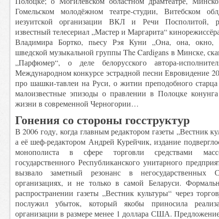
Полоцке; о Могилёвском областном драмтеатре, Минско
Гомельском молодёжном театре-студии, Витебском облд
иезуитской организации ВКЛ и Речи Посполитой, ра
известный телесериал „Мастер и Маргарита“ кинорежиссёра
Владимира Бортко, пьесу Рэя Куни „Она, она, окно, 
шведской музыкальной группы The Cardigans в Минске, ск
„Парфюмер“, о деле белорусского автора-исполнит
Международном конкурсе эстрадной песни Евровидение 20
про шашки-тавлеи на Руси, о житии преподобного старца
малоизвестные эпизоды о правлении в Полоцке конунга
жизни в современной Черногории…
Гонения со стороны госструктур
В 2006 году, когда главным редактором газеты „Вестник к
а её шеф-редактором Андрей Курейчик, издание подвергло
монополиста в сфере торговли средствами ма
государственного Республиканского унитарного предприя
вызвало заметный резонанс в негосударственных
организациях, и не только в самой Беларуси. Формаль
распространении газеты „Вестник культуры“ через торго
послужил убыток, который якобы приносила реализ
организации в размере менее 1 доллара США. Предложени