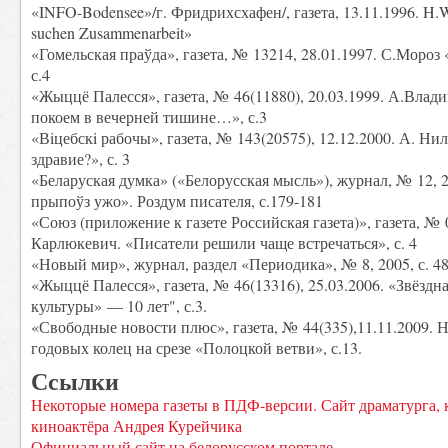
«INFO-Bodensee»/г. Фридрихсхафен/, газета, 13.11.1996. H.Wal
suchen Zusammenarbeit»
«Гомельская праўда», газета, № 13214, 28.01.1997. С.Моро
с.4
«Жыццё Палесся», газета, № 46(11880), 20.03.1999. А.Вла
покоем в вечерней тишине…», с.3
«Вiцебскi рабочы», газета, № 143(20575), 12.12.2000. А. Ни
здравие?», с. 3
«Беларуская думка» («Белорусская мысль»), журнал, № 12, 
прыпоўз ужо». Роздум писателя, с.179-181
«Союз (приложение к газете Российская газета)», газета, № 0
Карлюкевич. «Писатели решили чаще встречаться», с. 4
«Новый мир», журнал, раздел «Периодика», № 8, 2005, с. 4
«Жыццё Палесся», газета, № 46(13316), 25.03.2006. «Звёздн
культуры» — 10 лет", с.3.
«Свободные новости плюс», газета, № 44(335),11.11.2009. 
годовых колец на срезе «Полоцкой ветви», с.13.
Ссылки
Некоторые номера газеты в ПДФ-версии. Сайт драматурга, 
киноактёра Андрея Курейчика
Официальный сайт на белорусском портале