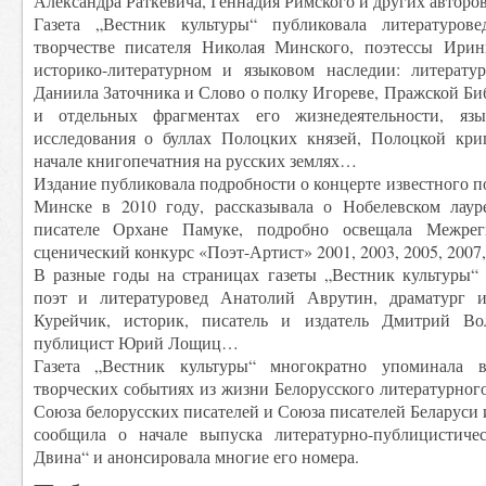
Александра Раткевича, Геннадия Римского и других автор
Газета „Вестник культуры“ публиковала литературове
творчестве писателя Николая Минского, поэтессы Ирин
историко-литературном и языковом наследии: литерату
Даниила Заточника и Слово о полку Игореве, Пражской Б
и отдельных фрагментах его жизнедеятельности, яз
исследования о буллах Полоцких князей, Полоцкой кри
начале книгопечатния на русских землях…
Издание публиковала подробности о концерте известного п
Минске в 2010 году, рассказывала о Нобелевском лаур
писателе Орхане Памуке, подробно освещала Межрег
сценический конкурс «Поэт-Артист» 2001, 2003, 2005, 2007,
В разные годы на страницах газеты „Вестник культуры“ 
поэт и литературовед Анатолий Аврутин, драматург 
Курейчик, историк, писатель и издатель Дмитрий Вол
публицист Юрий Лощиц…
Газета „Вестник культуры“ многократно упоминала 
творческих событиях из жизни Белорусского литературного
Союза белорусских писателей и Союза писателей Беларуси 
сообщила о начале выпуска литературно-публицистичес
Двина“ и анонсировала многие его номера.