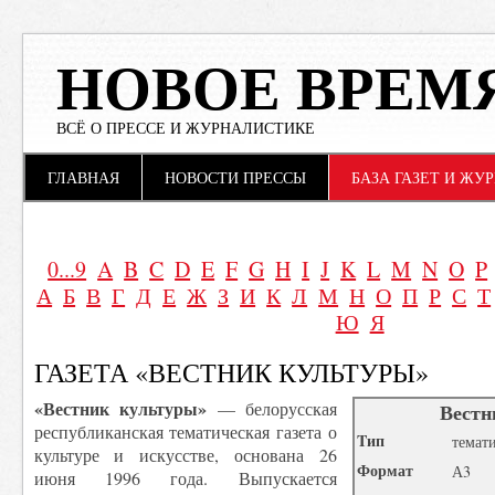
НОВОЕ ВРЕМ
ВСЁ О ПРЕССЕ И ЖУРНАЛИСТИКЕ
Main menu
Skip to content
ГЛАВНАЯ
НОВОСТИ ПРЕССЫ
БАЗА ГАЗЕТ И ЖУ
0...9
A
B
C
D
E
F
G
H
I
J
K
L
M
N
O
P
А
Б
В
Г
Д
Е
Ж
З
И
К
Л
М
Н
О
П
Р
С
Т
Ю
Я
ГАЗЕТА «ВЕСТНИК КУЛЬТУРЫ»
«Вестник культуры»
— белорусская
Вестн
республиканская тематическая газета о
Tип
темат
культуре и искусстве, основана 26
Формат
А3
июня 1996 года. Выпускается