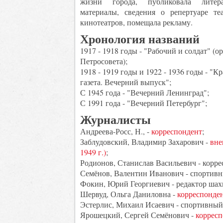
жизни города, публиковала литера
материалы, сведения о репертуаре те
кинотеатров, помещала рекламу.
Хронология названий
1917 - 1918 годы - "Рабочий и солдат" (о
Петросовета);
1918 - 1919 годы и 1922 - 1936 годы - "К
газета. Вечерний выпуск";
С 1945 года - "Вечерний Ленинград";
С 1991 года - "Вечерний Петербург";
Журналисты
Андреева-Росс, Н., -
корреспондент
;
Заблудовский, Владимир Захарович -
вне
1949 г.)
;
Родионов, Станислав Васильевич - корре
Семёнов, Валентин Иванович - спортивн
Фокин, Юрий Георгиевич - редактор шах
Шервуд, Ольга Даниловна -
корреспонден
Эстерлис, Михаил Исаевич - спортивный
Ярошецкий, Сергей Семёнович -
корресп