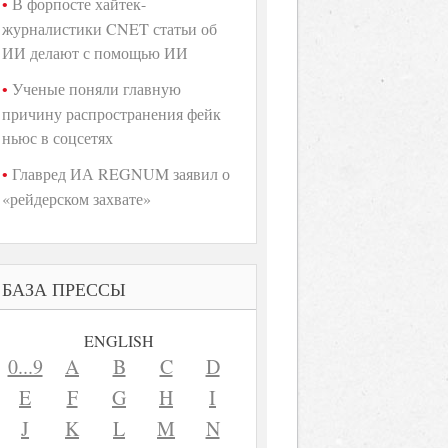
В форпосте хайтек-
журналистики CNET статьи об
ИИ делают с помощью ИИ
Ученые поняли главную
причину распространения фейк
ньюс в соцсетях
Главред ИА REGNUM заявил о
«рейдерском захвате»
БАЗА ПРЕССЫ
ENGLISH
0...9
A
B
C
D
E
F
G
H
I
J
K
L
M
N