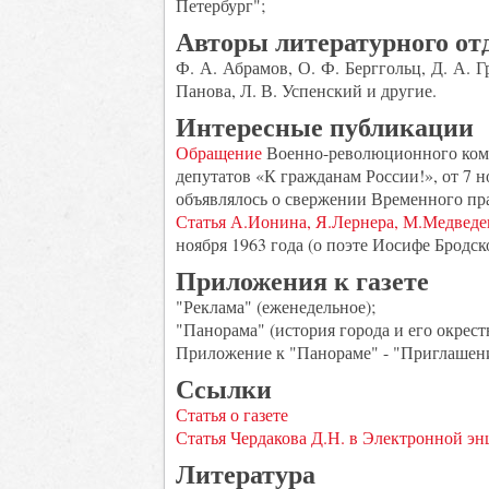
Петербург";
Авторы литературного от
Ф. А. Абрамов, О. Ф. Берггольц, Д. А. Г
Панова, Л. В. Успенский и другие.
Интересные публикации
Обращение
Военно-революционного коми
депутатов «К гражданам России!», от 7 но
объявлялось о свержении Временного пра
Статья А.Ионина, Я.Лернера, М.Медведе
ноября 1963 года (о поэте Иосифе Бродск
Приложения к газете
"Реклама" (еженедельное);
"Панорама" (история города и его окрест
Приложение к "Панораме" - "Приглашен
Ссылки
Статья о газете
Статья Чердакова Д.Н. в Электронной э
Литература