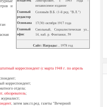
Владелец
турные
Ленгорсовет, с 1993 года -
атров и
независимое издание
Главный
Соловьёв В.Б. (1-й ред. "В.Л.")
редактор
Основана
17(30) октября 1917 года
рган
Главный
Смольный, Социалистическая ул.,
офис
расная
14, наб. р. Фонтанки, 59
Сайт:
Награды:
, 1978 год
штатный корреспондент (с марта 1948 г. по апрель
спондент;
ый корреспондент;
матного отдела;
т, обозреватель
;
 журналист;
ондент
, затем зам.гл.ред. газеты "Вечерний