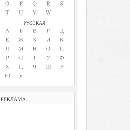
O
P
Q
R
S
T
U
V
W
РУССКАЯ
А
Б
В
Г
Д
Е
Ж
З
И
К
Л
М
Н
О
П
Р
С
Т
У
Ф
Х
Ц
Ч
Ш
Э
Ю
Я
РЕКЛАМА