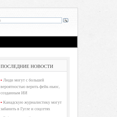
ПОСЛЕДНИЕ НОВОСТИ
Люди могут с большей
вероятностью верить фейк-ньюс,
созданным ИИ
Канадскую журналистику могут
забанить в Гугле и соцсетях