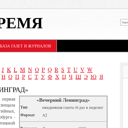
РЕМЯ
БАЗА ГАЗЕТ И ЖУРНАЛОВ
J
K
L
M
N
O
P
Q
R
S
T
U
V
W
Н
О
П
Р
С
Т
У
Ф
Х
Ц
Ч
Ш
Э
Ю
Я
ИНГРАД»
рвая
«Вечерний Ленинград»
свещала
Tип
ежедневная газета (6 раз в неделю)
ийных,
Формат
A2
бурга -
ртивной