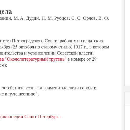
дела
ранин, М. А. Дудин, Н. М. Рубцов, С. С. Орлов, В. Ф.
тета Петроградского Совета рабочих и солдатских
ября (25 октября по старому стилю) 1917 г., в котором
вительства и установлении Советской власти;
ва "Окололитературный трутень"
в номере от 29
ом);
ностей, интересные и знаменитые люди города);
ие к путешествию";
нциклопедии Санкт-Петербурга