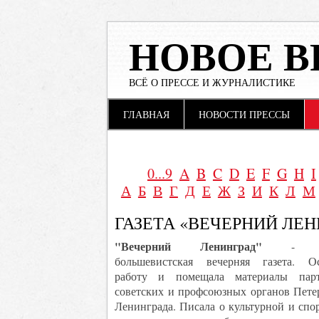
НОВОЕ В
ВСЁ О ПРЕССЕ И ЖУРНАЛИСТИКЕ
Main menu
Skip to content
ГЛАВНАЯ
НОВОСТИ ПРЕССЫ
0...9
A
B
C
D
E
F
G
H
I
А
Б
В
Г
Д
Е
Ж
З
И
К
Л
М
ГАЗЕТА «ВЕЧЕРНИЙ ЛЕН
"Вечерний Ленинград"
- пе
большевистская вечерняя газета. О
работу и помещала материалы парт
советских и профсоюзных органов Петер
Ленинграда. Писала о культурной и спо