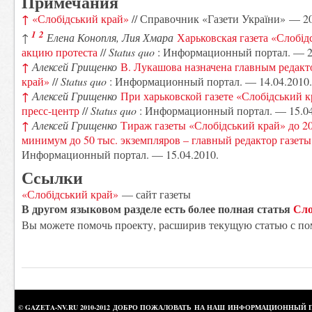
Примечания
↑
«Слобідський край»
// Справочник «Газети України» — 
1
2
↑
Елена Конопля, Лия Хмара
Харьковская газета «Слобід
акцию протеста
//
Status quo
: Информационный портал. — 23
↑
Алексей Грищенко
В. Лукашова назначена главным редакт
край»
//
Status quo
: Информационный портал. — 14.04.2010.
↑
Алексей Грищенко
При харьковской газете «Слобідський к
пресс-центр
//
Status quo
: Информационный портал. — 15.04
↑
Алексей Грищенко
Тираж газеты «Слобідський край» до 20
минимум до 50 тыс. экземпляров – главный редактор газеты
Информационный портал. — 15.04.2010.
Ссылки
«Слобідський край»
— сайт газеты
В другом языковом разделе есть более полная статья
Сло
Вы можете помочь проекту, расширив текущую статью с по
© GAZETA-NV.RU 2010-2012 ДОБРО ПОЖАЛОВАТЬ НА НАШ ИНФОРМАЦИОННЫЙ 