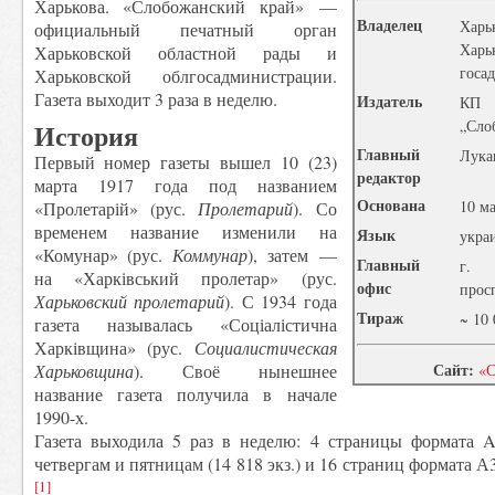
Харькова. «Слобожанский край» —
Владелец
Харьк
официальный печатный орган
Хар
Харьковской областной рады и
госа
Харьковской облгосадминистрации.
Газета выходит 3 раза в неделю.
Издатель
КП
„Сло
История
Главный
Лука
Первый номер газеты вышел 10 (23)
редактор
марта 1917 года под названием
Основана
10 ма
«Пролетарій» (рус.
Пролетарий
). Со
временем название изменили на
Язык
укра
«Комунар» (рус.
Коммунар
), затем —
Главный
г. 
на «Харківський пролетар» (рус.
офис
просп
Харьковский пролетарий
). С 1934 года
Тираж
~ 10 
газета называлась «Соціалістична
Харківщина» (рус.
Социалистическая
Сайт:
Харьковщина
). Своё нынешнее
«С
название газета получила в начале
1990-х.
Газета выходила 5 раз в неделю: 4 страницы формата A
четвергам и пятницам (14 818 экз.) и 16 страниц формата А3
[1]
.