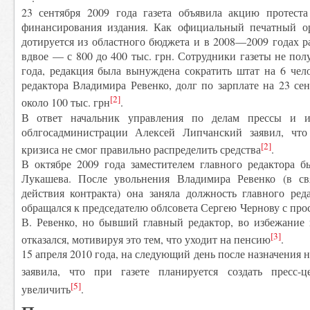
23 сентября 2009 года газета объявила акцию протест
финансирования издания. Как официальный печатный ор
дотируется из областного бюджета и в 2008—2009 годах р
вдвое — с 800 до 400 тыс. грн. Сотрудники газеты не пол
года, редакция была вынуждена сократить штат на 6 чел
редактора Владимира Ревенко, долг по зарплате на 23 сен
[2]
около 100 тыс. грн
.
В ответ начальник управления по делам прессы и и
облгосадминистрации Алексей Липчанский заявил, что
[2]
кризиса не смог правильно распределить средства
.
В октябре 2009 года заместителем главного редактора б
Лукашева. После увольнения Владимира Ревенко (в св
действия контракта) она заняла должность главного ред
обращался к председателю облсовета Сергею Чернову с про
В. Ревенко, но бывший главный редактор, во избежание 
[3]
отказался, мотивируя это тем, что уходит на пенсию
.
15 апреля 2010 года, на следующий день после назначения 
заявила, что при газете планируется создать пресс-ц
[5]
увеличить
.