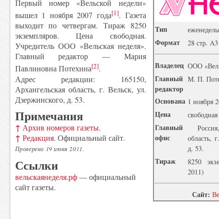
Первый номер «Вельской недели»
[1]
вышел 1 ноября 2007 года
. Газета
выходит по четвергам. Тираж 8250
Tип
еженедель
экземпляров. Цена свободная.
Формат
28 стр. A3
Учредитель ООО «Вельская неделя».
Главный редактор — Мария
Владелец
ООО «Вель
[2]
Павлиновна Потехина
.
Главный
Адрес редакции: 165150,
М. П. Пот
редактор
Архангельская область, г. Вельск, ул.
Дзержинского, д. 53.
Основана
1 ноября 
Примечания
Цена
свободная
↑
Архив номеров газеты
.
Главный
Росси
↑
Редакция
. Официальный сайт.
офис
область, 
д. 53.
Проверено 19 июня 2011.
Тираж
Ссылки
8250 экз
2011)
вельскаянеделя.рф
— официальный
сайт газеты.
Сайт:
Ве