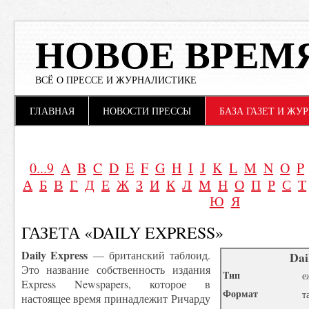
НОВОЕ ВРЕМ
ВСЁ О ПРЕССЕ И ЖУРНАЛИСТИКЕ
Main menu
Skip to content
ГЛАВНАЯ
НОВОСТИ ПРЕССЫ
БАЗА ГАЗЕТ И ЖУ
0...9
A
B
C
D
E
F
G
H
I
J
K
L
M
N
O
P
А
Б
В
Г
Д
Е
Ж
З
И
К
Л
М
Н
О
П
Р
С
Т
Ю
Я
ГАЗЕТА «DAILY EXPRESS»
Daily Express
— британский таблоид.
Dai
Это название собственность издания
Tип
е
Express Newspapers, которое в
Формат
т
настоящее время принадлежит Ричарду