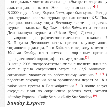
неосторожных моментов сказал про «Экспресс» «чертова, у
[4]
лжи, скандала и вымысла. Это — порочная газета»."
В 2000 году таблоид Express Newspapers был куплен Ричар
ряда журналов включая журнал про знаменитости
OK!
. По
реакцию, поскольку тогда Десмонду также принадлежа
журналов, таких как
Big Ones
и
Asian Babes
, из-за чего о
Дес» (данную журналом «Private Eye»). Десмонд — в
популярного порнографического телевизионного канала в В
X. Покупка Десмондом газеты привела к уходу многи
тогдашнего редактора, Роси Бойкотт, и переходу коммен
Mail on Sunday
, отказавшемся по моральным причина
[5]
принадлежавшей порнографическому деятелю.
В конце 2008 экспресс-газеты начали выполнять план п
мест с целью сокращения затрат на £2,5 миллиона.
[6]
[7]
согласились уволиться по собственному желанию.
В
подобных сокращений была организована первая за 18 ле
[8]
работников прессы в Великобритании.
В конце август
очередной план по сокращению рабочих мест, затрагив
[9]
«Sunday Express», «Daily Star» и «Daily Star Sunday».
Sunday Express