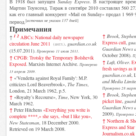
В 1918 был запущен
Sunday Express
. В настроящее врем
Мартин Тоунсенд. Тираж в сентябре 2010 составлял 560 27
как его главный конкурент «Mail on Sunday» продал 1 969
[
источник не указан 137 дней
]
период.
Примечания
↑
Brook, Stephe
1
2
↑
ABCs: National daily newspaper
Express cull
,
gua
circulation June 2011
.
guardian.co.uk
(англ.)
Guardian News a
(15.07.2011).
Проверено 11 июля 2011.
October 2008).
П
↑
CPGB: Trotsky the Temporary Bolshevik
↑
Luft, Oliver
.
Ex
Exposed
. Marxists Internet Archive.
Проверено
fresh savings as 
13 апреля 2009.
guardian.co.uk
, 
↑
«'Vendetta against Royal Family': M.P.
and Media Limit
criticizes Lord Beaverbrook»,
The Times
,
Проверено 28 март
London, 21 March 1962, p.5.
↑
Brook, Stephe
↑
«Royalty’s Recourse»,
Time
, New York, 30
picket line
,
guard
March 1962.
Guardian News a
↑
Peter Hitchens
«Everything you write is
2009).
Проверено 
complete ****,» she says, «but I like you»,
↑
Northern & Shel
New Statesman
, 18 December 2000.
Express and Star t
Retrieved on 19 March 2008.
Journalism.co.uk