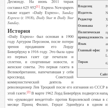
Десмонду. На июнь 2011 тираж
Владелец
Р
[1]
составил 625 952
. Express Newspapers
Издатель
также издает «Daily Express»,
Sunday
N
Express
(с 1918),
Daily Star
и
Daily Star
Редактор
Х
Sunday
.
Основана
1
История
Политическая
п
«Daily Express» был основан в 1900
принадлежность
н
году Артуром Персоном, после потери
Язык
а
зрения продавшим его Лорду
Главный офис
1
Бивербруку в 1916 году. Это была одна
L
из первых газет где печатали и
Тираж
сплетни, и спортивные новости, и
6
женские советы. Это первая газета в
Великобритании, напечатавшая у себя
Сайт
кроссворд. Советский
коммунистический деятель и
революционер Лев Троцкий после его изгнания из СССР в 
[2]
этой газете.
В марте 1962 Лорд Бивербрук подвергся напад
что «руководит вендеттой» против Королевской семьи в с
месяце Принц Филип, Герцог Эдинбурга в одном и