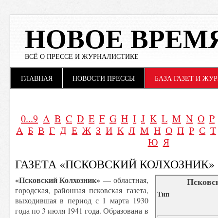
НОВОЕ ВРЕМ
ВСЁ О ПРЕССЕ И ЖУРНАЛИСТИКЕ
Main menu
Skip to content
ГЛАВНАЯ
НОВОСТИ ПРЕССЫ
БАЗА ГАЗЕТ И ЖУ
0...9
A
B
C
D
E
F
G
H
I
J
K
L
M
N
O
P
А
Б
В
Г
Д
Е
Ж
З
И
К
Л
М
Н
О
П
Р
С
Т
Ю
Я
ГАЗЕТА «ПСКОВСКИЙ КОЛХОЗНИК»
«Псковский Колхозник»
— областная,
Псковс
городская, районная псковская газета,
Tип
выходившая в период с 1 марта 1930
года по 3 июля 1941 года. Образована в