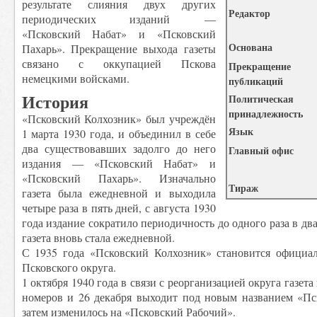
результате слияния двух других
Редактор
периодических изданий —
«Псковский Набат» и «Псковский
Основана
Пахарь». Прекращение выхода газеты
связано с оккупацией Пскова
Прекращение
немецкими войсками.
публикаций
История
Политическая
принадлежность
«Псковский Колхозник» был учреждён
Язык
1 марта 1930 года, и объединил в себе
два существовавших задолго до него
Главный офис
издания — «Псковский Набат» и
«Псковский Пахарь». Изначально
Тираж
газета была ежедневной и выходила
четыре раза в пять дней, с августа 1930
года издание сократило периодичность до одного раза в два
газета вновь стала ежедневной.
С 1935 года «Псковский Колхозник» становится официа
Псковского округа.
1 октября 1940 года в связи с реорганизацией округа газет
номеров и 26 декабря выходит под новым названием «Пск
затем изменилось на «Псковский Рабочий».