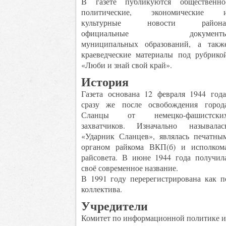
В газете публикуются общественно
политические, экономические 
культурные новости района
официальные документ
муниципальных образований, а такж
краеведческие материалы под рубрико
«Люби и знай свой край».
История
Газета основана 12 февраля 1944 года
сразу же после освобождения город
Сланцы от немецко-фашистски
захватчиков. Изначально называлас
«Ударник Сланцев», являлась печатны
органом райкома ВКП(б) и исполком
райсовета. В июне 1944 года получил
своё современное название.
В 1991 году перерегистрирована как 
коллектива.
Учредители
Комитет по информационной политике и