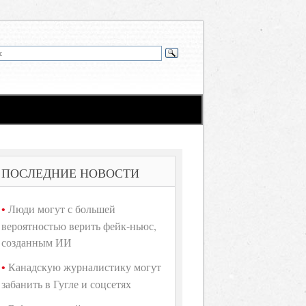
ПОСЛЕДНИЕ НОВОСТИ
Люди могут с большей
вероятностью верить фейк-ньюс,
созданным ИИ
Канадскую журналистику могут
забанить в Гугле и соцсетях