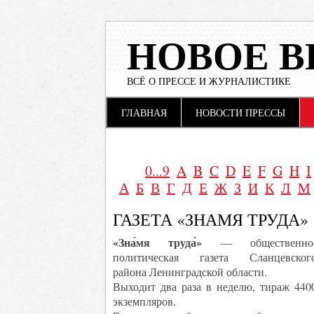
НОВОЕ В
ВСЁ О ПРЕССЕ И ЖУРНАЛИСТИКЕ
Main menu
Skip to content
ГЛАВНАЯ
НОВОСТИ ПРЕССЫ
0...9
A
B
C
D
E
F
G
H
I
А
Б
В
Г
Д
Е
Ж
З
И
К
Л
М
ГАЗЕТА «ЗНАМЯ ТРУДА»
«Зна́мя труда́»
— общественно
политическая газета Сланцевског
района Ленинградской области.
Выходит два раза в неделю, тираж 440
экземпляров.