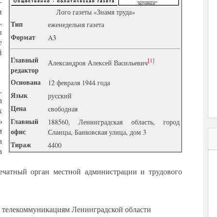
-
и
Лого газеты «Знамя труда»
,
Tип
еженедельня газета
ы
Формат
A3
е
й
Главный
[1]
Александров Алексей Васильевич
редактор
Основана
12 февраля 1944 года
,
Язык
русский
а
Цена
свободная
х
ь
Главный
188560, Ленинградская область, город
м
офис
Сланцы, Банковская улица, дом 3
а
Тираж
4400
а
печатный орган местной администрации и трудового
 телекоммуникациям Ленинградской области