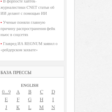
В форпосте хайтек-
журналистики CNET статьи об
ИИ делают с помощью ИИ
Ученые поняли главную
причину распространения фейк
ньюс в соцсетях
Главред ИА REGNUM заявил о
«рейдерском захвате»
БАЗА ПРЕССЫ
ENGLISH
0...9
A
B
C
D
E
F
G
H
I
J
K
L
M
N