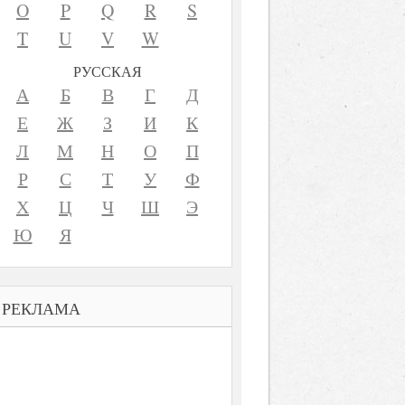
O
P
Q
R
S
T
U
V
W
РУССКАЯ
А
Б
В
Г
Д
Е
Ж
З
И
К
Л
М
Н
О
П
Р
С
Т
У
Ф
Х
Ц
Ч
Ш
Э
Ю
Я
РЕКЛАМА