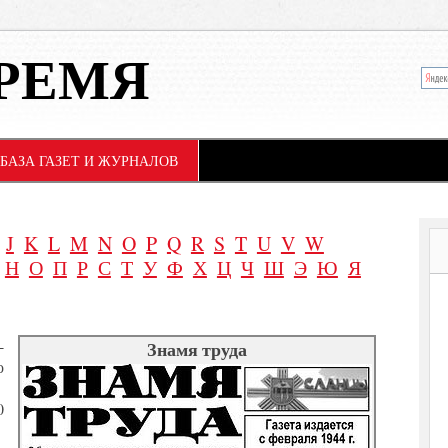
РЕМЯ
БАЗА ГАЗЕТ И ЖУРНАЛОВ
J
K
L
M
N
O
P
Q
R
S
T
U
V
W
Н
О
П
Р
С
Т
У
Ф
Х
Ц
Ч
Ш
Э
Ю
Я
-
Знамя труда
о
0