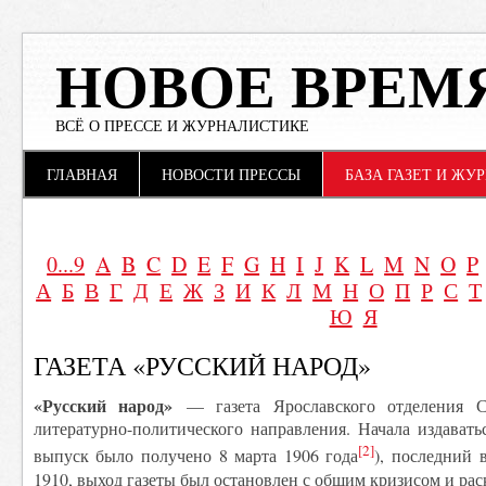
НОВОЕ ВРЕМ
ВСЁ О ПРЕССЕ И ЖУРНАЛИСТИКЕ
Main menu
Skip to content
ГЛАВНАЯ
НОВОСТИ ПРЕССЫ
БАЗА ГАЗЕТ И ЖУ
0...9
A
B
C
D
E
F
G
H
I
J
K
L
M
N
O
P
А
Б
В
Г
Д
Е
Ж
З
И
К
Л
М
Н
О
П
Р
С
Т
Ю
Я
ГАЗЕТА «РУССКИЙ НАРОД»
«Русский народ»
— газета Ярославского отделения С
литературно-политического направления. Начала издавать
[2]
выпуск было получено 8 марта 1906 года
), последний 
1910, выход газеты был остановлен с общим кризисом и рас