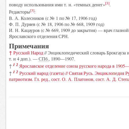
[3]
поводу использования ими т. н. «темных денег»
.
[3]
Редакторы
:
В. А. Колесников (с № 1 по № 17, 1906 год)
Ф. П. Дуряев (с № 18, 1906 по № 668, 1909 год)
И. Н. Кацауров (с № 669, 1909 до закрытия) — врач глазно
Ярославского отделения СРН.
Примечания
↑
Русский Народ
// Энциклопедический словарь Брокгауза и
т. и 4 доп.). —
СПб.
, 1890—1907.
1
2
↑
Ярославское отделение союза русского народа в 1905
1
2
↑
Русский народ (газета) // Святая Русь. Энциклопедия 
патриотизм. Гл. ред., сост. О. А. Платонов, сост. А. Д. Сте