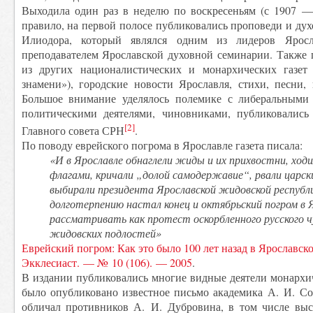
Выходила один раз в неделю по воскресеньям (с 1907 — 
правило, на первой полосе публиковались проповеди и ду
Илиодора, который являлся одним из лидеров Ярос
преподавателем Ярославской духовной семинарии. Также 
из других националистических и монархических газет 
знамени»), городские новости Ярославля, стихи, песни, 
Большое внимание уделялось полемике с либеральными 
политическими деятелями, чиновниками, публиковались
[2]
Главного совета СРН
.
По поводу еврейского погрома в Ярославле газета писала:
«И в Ярославле обнаглели жиды и их прихвостни, ход
флагами, кричали „долой самодержавие“, рвали царс
выбирали президента Ярославской жидовской республи
долготерпению настал конец и октябрьский погром в 
рассматривать как протест оскорбленного русского 
жидовских подлостей»
Еврейский погром: Как это было 100 лет назад в Ярославско
Экклесиаст. — № 10 (106). — 2005
.
В издании публиковались многие видные деятели монархи
было опубликовано известное письмо академика А. И. Со
обличал противников А. И. Дубровина, в том числе вы