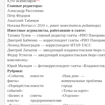
8250 экземпляров
.
Главные редакторы:
Александр Рассоленко
Пётр Фёдоров
Анатолий Табачков
Наталья Вотчал
(с 2010 г., ранее заместитель редактора)
Известные журналисты, работавшие в газете:
Татьяна Тузюк — главный редактор газеты «РИО Панорама
Дмитрий Бабченко — корреспондент газеты «РИО Панорам
Леонид Виноградов — корреспондент ИТАР-ТАСС
Дмитрий Латыпов — заведующий владивостокским бюро га
Фёдор Устюгов — заведующий владивостокским бюро газе
комсомолец»
Юрий Мальцев — фотокорреспондент газеты «Владивосток
Рубрики:
«События,
:
новости
«Наш дом» —
факты»
коммунальные проблемы
«Перекрёсток
:
новости
города
событий»
«Точка на карте»
«Бизнес и
:
советы
«Отдохни»
власть»
предпринимателям