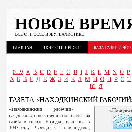
НОВОЕ ВРЕМ
ВСЁ О ПРЕССЕ И ЖУРНАЛИСТИКЕ
Main menu
Skip to content
ГЛАВНАЯ
НОВОСТИ ПРЕССЫ
БАЗА ГАЗЕТ И ЖУ
0...9
A
B
C
D
E
F
G
H
I
J
K
L
M
N
O
P
А
Б
В
Г
Д
Е
Ж
З
И
К
Л
М
Н
О
П
Р
С
Т
Ю
Я
ГАЗЕТА «НАХОДКИНСКИЙ РАБОЧИЙ
«Нахо́дкинский рабо́чий»
—
«Находки
ежедневная общественно-политическая
газета в городе Находке, основана в
1945 году. Выходит 4 раза в неделю,