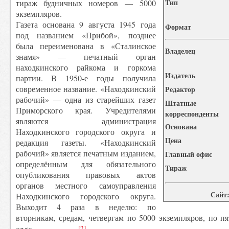
Tип
тираж будничных номеров — 5000
экземпляров.
Газета основана 9 августа 1945 года
Формат
под названием «Прибой», позднее
была переименована в «Сталинское
Владелец
знамя» — печатный орган
находкинского райкома и горкома
Издатель
партии. В 1950-е годы получила
современное название. «Находкинский
Редактор
рабочий» — одна из старейших газет
Штатные
Приморского края. Учредителями
корреспонденты
являются администрация
Основана
Находкинского городского округа и
Цена
редакция газеты. «Находкинский
рабочий» является печатным изданием,
Главный офис
определённым для обязательного
Тираж
опубликования правовых актов
органов местного самоуправления
Сайт
Находкинского городского округа.
Выходит 4 раза в неделю: по
вторникам, средам, четвергам по 5000 экземпляров, по 
[2]