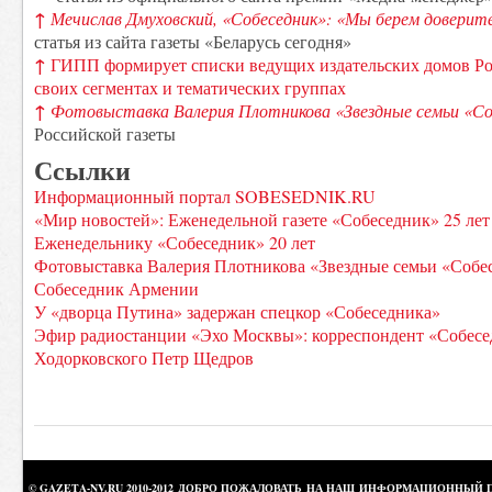
↑
Мечислав Дмуховский, «Собеседник»: «Мы берем доверит
статья из сайта газеты «Беларусь сегодня»
↑
ГИПП формирует списки ведущих издательских домов Ро
своих сегментах и тематических группах
↑
Фотовыставка Валерия Плотникова «Звездные семьи «Со
Российской газеты
Ссылки
Информационный портал SOBESEDNIK.RU
«Мир новостей»: Еженедельной газете «Собеседник» 25 лет
Еженедельнику «Собеседник» 20 лет
Фотовыставка Валерия Плотникова «Звездные семьи «Собе
Собеседник Армении
У «дворца Путина» задержан спецкор «Собеседника»
Эфир радиостанции «Эхо Москвы»: корреспондент «Собесе
Ходорковского Петр Щедров
© GAZETA-NV.RU 2010-2012 ДОБРО ПОЖАЛОВАТЬ НА НАШ ИНФОРМАЦИОННЫЙ 