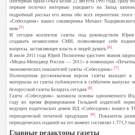
(Интервью брала Ольга Белан 22 августа 1991 года, сразу 
первым получил интервью ушедшего на Запад шпиона
подробный рассказ его жены обо всех перипетиях этого
«Собеседник» нашел сокамерника Михаил Ходорковского
[5]
ним
И сегодня коллектив газеты под руководством Юрия
создавать независимое СМИ, позволяющее себе подни
[6]
вопросы, заставляющее власть и людей думать
.
В июле 2011 года Юрий Пилипенко удостоен звания лауре
«Медиа-Менеджер России — 2011» в номинации «Печатны
[7]
экономических показателей газеты «Собеседник»
.
Полноценная русскоязычная версия газеты выходит в
материалы из газеты публикуются в субботнем выпуске о
[8]
белорусской газеты Беларусь сегодня
.
Газета «Собеседник» заложила основы одноименного Изд
году во время формирования Гильдией издателей перио
ведущих издательских домов ИД «Собеседник» вошел в ТО
[9]
периодической печатной продукции
. Показатель раз
периодических изданий на тот момент составлял 1.773,3 тыс.
Главные редакторы газеты