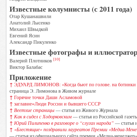
Известные колумнисты (с 2011 года)
Отар Кушанашвили
Анатолий Лысенко
Михаил Швыдкой
Евгений Ясин
Александр Пикуленко
Известные фотографы и иллюстрато
[10]
Валерий Плотников
Виктор Балабас
Приложение
↑
ЭДУАРД ЛИМОНОВ: «Когда бьют по голове. на ботинки 
страница Э. Лимонова в Живом журнале
↑
Горячие точки Даши Асламовой
↑
заглавие=Люди России и бывшего СССР
↑
Веетхие страницы
— статья из Живого Журнала
↑
Как я сидел с Ходорковским
— статья из Российской газет
↑
Юрий Пилипенко в разговоре о “слугах народа”
— статья 
↑
«Блестящие» поздравили лауреатов Премии «Медиа-Менед
— статья из официального сайта премии «Медиа-менеджер