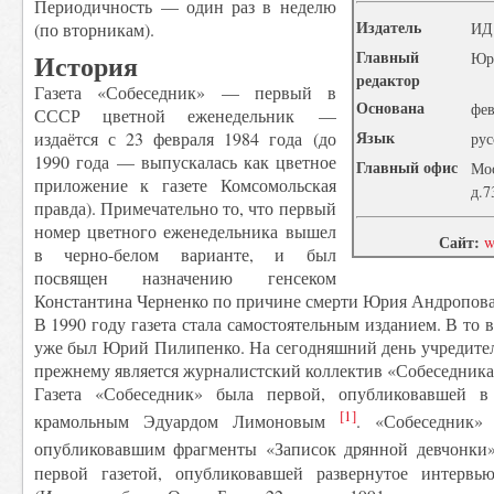
Периодичность — один раз в неделю
Издатель
(по вторникам).
ИД
Главный
История
Юр
редактор
Газета «Собеседник» — первый в
Основана
фев
СССР цветной еженедельник —
Язык
издаётся с 23 февраля 1984 года (до
рус
1990 года — выпускалась как цветное
Главный офис
Мо
приложение к газете Комсомольская
д.7
правда). Примечательно то, что первый
номер цветного еженедельника вышел
Сайт:
w
в черно-белом варианте, и был
посвящен назначению генсеком
Константина Черненко по причине смерти Юрия Андропова
В 1990 году газета стала самостоятельным изданием. В то
уже был Юрий Пилипенко. На сегодняшний день учредител
прежнему является журналистский коллектив «Собеседника
Газета «Собеседник» была первой, опубликовавшей 
[1]
крамольным Эдуардом Лимоновым
. «Собеседник»
опубликовавшим фрагменты «Записок дрянной девчонк
первой газетой, опубликовавшей развернутое интервь