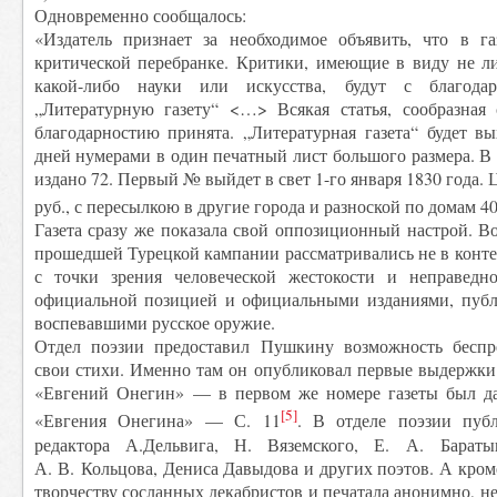
Одновременно сообщалось:
«Издатель признает за необходимое объявить, что в га
критической перебранке. Критики, имеющие в виду не ли
какой-либо науки или искусства, будут с благод
„Литературную газету“ <…> Всякая статья, сообразная 
благодарностию принята. „Литературная газета“ будет в
дней нумерами в один печатный лист большого размера. В 
издано 72. Первый № выйдет в свет 1-го января 1830 года.
руб., с пересылкою в другие города и разноской по домам 40
Газета сразу же показала свой оппозиционный настрой. В
прошедшей Турецкой кампании рассматривались не в контек
с точки зрения человеческой жестокости и неправедно
официальной позицией и официальными изданиями, пуб
воспевавшими русское оружие.
Отдел поэзии предоставил Пушкину возможность беспре
свои стихи. Именно там он опубликовал первые выдержки
«Евгений Онегин» — в первом же номере газеты был да
[5]
«Евгения Онегина» — С. 11
. В отделе поэзии публ
редактора А.Дельвига, Н. Вяземского, Е. А. Барат
А. В. Кольцова, Дениса Давыдова и других поэтов. А кроме
творчеству сосланных декабристов и печатала анонимно, не