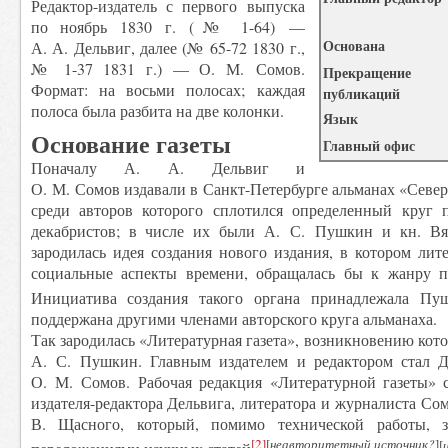
Редактор-издатель с первого выпуска
по ноябрь 1830 г. (№ 1-64) —
Основана
А. А. Дельвиг, далее (№ 65-72 1830 г.,
№ 1-37 1831 г.) — О. М. Сомов.
Прекращение
Формат: на восьми полосах; каждая
публикаций
полоса была разбита на две колонки.
Язык
Основание газеты
Главный офис
Поначалу А. А. Дельвиг и
О. М. Сомов издавали в Санкт-Петербурге альманах «Севе
среди авторов которого сплотился определенный круг 
декабристов; в числе их были А. С. Пушкин и кн. Вя
зародилась идея создания нового издания, в котором лит
социальные аспекты времени, обращалась бы к жанру п
Инициатива создания такого органа принадлежала Пу
поддержана другими членами авторского круга альманаха.
Так зародилась «Литературная газета», возникновению кот
А. С. Пушкин. Главным издателем и редактором стал Д
О. М. Сомов. Рабочая редакция «Литературной газеты» с
издателя-редактора Дельвига, литератора и журналиста Со
В. Щасного, который, помимо технической работы, 
[2]
[
неавторитетный источник?
]
[