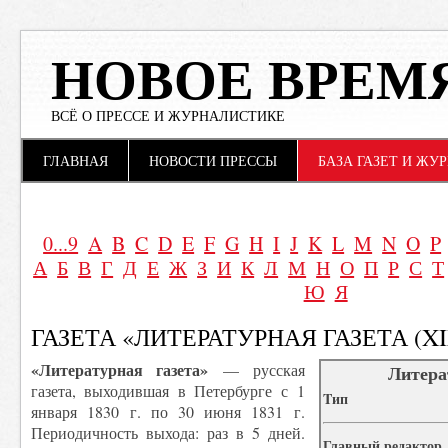
НОВОЕ ВРЕМ
ВСЁ О ПРЕССЕ И ЖУРНАЛИСТИКЕ
Main menu
Skip to content
ГЛАВНАЯ
НОВОСТИ ПРЕССЫ
БАЗА ГАЗЕТ И ЖУ
0...9
A
B
C
D
E
F
G
H
I
J
K
L
M
N
O
P
А
Б
В
Г
Д
Е
Ж
З
И
К
Л
М
Н
О
П
Р
С
Т
Ю
Я
ГАЗЕТА «ЛИТЕРАТУРНАЯ ГАЗЕТА (XI
«Литературная газета»
— русская
Литера
газета, выходившая в Петербурге с 1
Tип
января 1830 г. по 30 июня 1831 г.
Периодичность выхода: раз в 5 дней.
Главный редактор