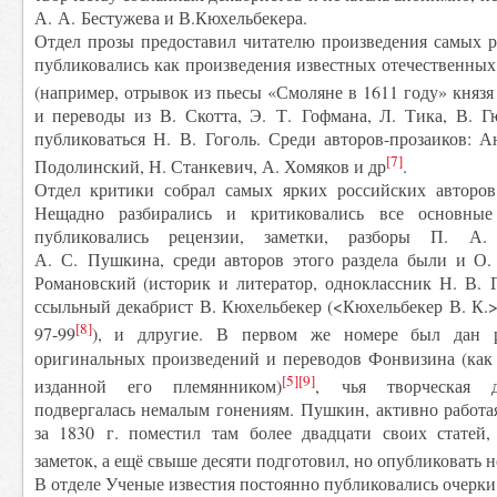
А. А. Бестужева и В.Кюхельбекера.
Отдел прозы предоставил читателю произведения самых р
публиковались как произведения известных отечественных
(например, отрывок из пьесы «Смоляне в 1611 году» князя
и переводы из В. Скотта, Э. Т. Гофмана, Л. Тика, В. Г
публиковаться Н. В. Гоголь. Среди авторов-прозаиков: 
[7]
Подолинский, Н. Станкевич, А. Хомяков и др
.
Отдел критики собрал самых ярких российских авторов
Нещадно разбирались и критиковались все основные
публиковались рецензии, заметки, разборы П. А. 
А. С. Пушкина, среди авторов этого раздела были и О
Романовский (историк и литератор, одноклассник Н. В. 
ссыльный декабрист В. Кюхельбекер (<Кюхельбекер В. К.
[8]
97-99
), и длругие. В первом же номере был дан
оригинальных произведений и переводов Фонвизина (как 
[5]
[9]
изданной его племянником)
, чья творческая де
подвергалась немалым гонениям. Пушкин, активно работа
за 1830 г. поместил там более двадцати своих статей,
заметок, а ещё свыше десяти подготовил, но опубликовать н
В отделе Ученые известия постоянно публиковались очерки 