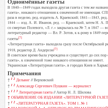
Одноимённые газеты
В 1840—1849 годах выходила другая газета с тем же назва
газета», никакого отношения к означенной не имеющая. СП
раза в неделю, ред.-издатель А. Краевский; 1841—1843, ред.
1844 — изд. А. И. Иванов, ред. — Краевский, затем Н. А. П
со смертью Полевого, «Л. г.» закрылась на № 7; в 1847 — 
литературный редактор — Вл. Р. Зотов, к к-рому в 1849 пер
[7]
газеты
«Литературная газета» выходила сразу после Октябрьской 
[7]
1918, редактор Д. Андерсон
В советское время была учреждена и существует до сих пор
газета», к означенной тоже никакого отношения не имеет.
Украинская «Литературная газета», в городах Киев и Харько
Примечания
1
2
↑
Дельвиг
// Верховский
1
2
↑
Александр Сергеевич Пушкин — журналист
1
2
3
↑
Литературная газета
// Автор Н. Л. Шилова
↑
ОБЪЯВЛЕНИЕ ОБ ИЗДАНИИ «ЛИТЕРАТУРНОЙ ГАЗЕ
1
2
↑
«ЛИТЕРАТУРНАЯ ГАЗЕТА». ТОМ 1. № 1