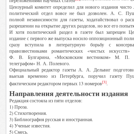
переложениями научных статей
Цензурный комитет определил для нового издания чисто 
политический отдел вовсе не был дозволен. А. С. Пуш
полной независимости для газеты, ходатайствовал о ра
разрешении на открытие других разделов, но все его попыт
И хотя политический раздел в газете был запрещен Це
издание с первого же выпуска носило оппозиционный полит
сразу вступила в литературную борьбу с консерв
правозвестниками романтических «чистых искусств
Ф. В. Булгарина, «Московским вестником» М. П. 
телеграфом» Н. А. Полевого.
Официальный редактор газеты А. А. Дельвиг подготови
выехав временно из Петербурга, поручил газету Пу
[3]
фактическим редактором первых 13 номеров
.
Направления деятельности издания
Редакция состояла из пяти отделов:
1) Проза.
2) Стихотворения.
3) Библиография русская и иностранная.
4) Ученые известия.
5) Смесь.