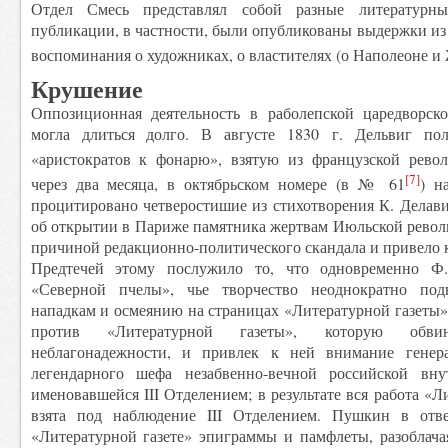
Отдел Смесь представлял собой разные литературны
публикации, в частности, были опубликованы выдержки и
воспоминания о художниках, о властителях (о Наполеоне и
Крушение
Оппозиционная деятельность в раболепской царедворск
могла длиться долго. В августе 1830 г. Дельвиг по
«аристократов к фонарю», взятую из французской рево
[7]
через два месяца, в октябрьском номере (в № 61
) н
процитировано четверостишие из стихотворения К. Делав
об открытии в Париже памятника жертвам Июльской револю
причиной редакционно-политического скандала и привело к
Предтечей этому послужило то, что одновременно Ф.
«Северной пчелы», чье творчество неоднократно под
нападкам и осмеянию на страницах «Литературной газеты»,
против «Литературной газеты», которую обв
неблагонадежности, и привлек к ней внимание генер
легендарного шефа незабвенно-вечной российской внут
именовавшейся III Отделением; в результате вся работа «
взята под наблюдение III Отделением. Пушкин в отв
«Литературной газете» эпиграммы и памфлеты, разоблача