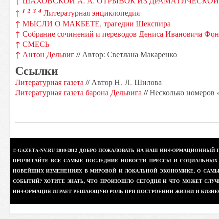
↑
ШАХОВСКОЙ А. А. ОТРЫВОК ИЗ ДРАМАТИЧЕСКО
1
2
3
4
↑
Литературная энциклопедия
↑
МЫСЛИ О МАКБЕТЕ, трагедии Шекспира
↑
Собрание сочинений и переводов Дениса Ивановича Фо
↑
СМЕСЬ
↑
Антон Дельвиг
// Автор: Светлана Макаренко
Ссылки
Литературная газета
// Автор Н. Л. Шилова
Литературная газета барона Дельвига
// Несколько номеров 
© GAZETA-NV.RU 2010-2012 ДОБРО ПОЖАЛОВАТЬ НА НАШ ИНФОРМАЦИОННЫЙ 
ПРОЧИТАЙТЕ ВСЕ САМЫЕ ПОСЛЕДНИЕ НОВОСТИ ПРЕССЫ И СОЦИАЛЬНЫХ О
НОВЕЙШИХ ИЗМЕНЕНИЯХ В МИРОВОЙ И ЛОКАЛЬНОЙ ЭКОНОМИКЕ, О САМЫХ
СОБЫТИЙ? ХОТИТЕ ЗНАТЬ, ЧТО ПРОИЗОШЛО СЕГОДНЯ И ЧТО МОЖЕТ СЛУЧ
ИНФОРМАЦИЯ ИГРАЕТ РЕШАЮЩУЮ РОЛЬ ПРИ ПОСТРОЕНИИ ЖИЗНИ И БИЗНЕ