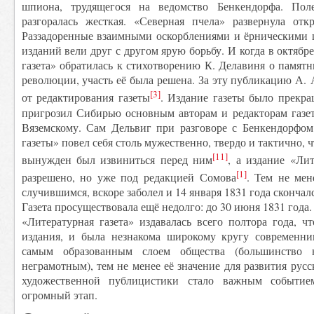
шпиона, трудящегося на ведомство Бенкендорфа. По
разгоралась жесткая. «Северная пчела» развернула от
Раззадоренные взаимными оскорблениями и ёрническими 
изданий вели друг с другом ярую борьбу. И когда в октябр
газета» обратилась к стихотворению К. Делавиня о памят
революции, участь её была решена. За эту публикацию А. 
[3]
от редактирования газеты
. Издание газеты было прекра
пригрозил Сибирью основным авторам и редакторам газе
Вяземскому. Сам Дельвиг при разговоре с Бенкендорфом
газеты» повел себя столь мужественно, твердо и тактично, ч
[11]
вынужден был извиниться перед ним
, а издание «Ли
[1]
разрешено, но уже под редакцией Сомова
. Тем не мен
случившимся, вскоре заболел и 14 января 1831 года скончался
Газета просуществовала ещё недолго: до 30 июня 1831 года.
«Литературная газета» издавалась всего полтора года, ч
издания, и была незнакома широкому кругу современни
самым образованным слоем общества (большинство 
неграмотным), тем не менее её значение для развития рус
художественной публицистики стало важным событие
огромный этап.