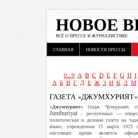
НОВОЕ В
ВСЁ О ПРЕССЕ И ЖУРНАЛИСТИКЕ
Main menu
Skip to content
ГЛАВНАЯ
НОВОСТИ ПРЕССЫ
0...9
A
B
C
D
E
F
G
H
I
А
Б
В
Г
Д
Е
Ж
З
И
К
Л
М
ГАЗЕТА «ДЖУМХУРИЯТ»
«Джумхурият»
(тадж.
Ҷумҳурият
, о
Jumhuriyat
‎‎ - республика) — общес
политическая и деловая газета на тад
языке, учрежденная 15 марта 1925 
настоящее время является офици