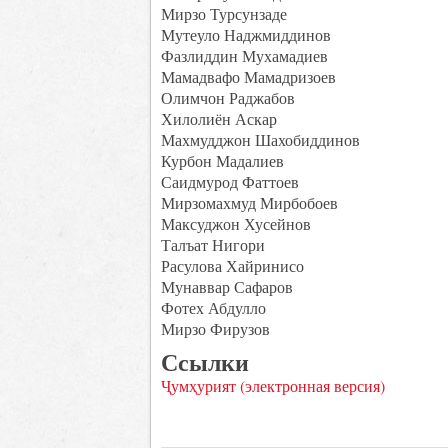
Мирзо Турсунзаде
Мутеуло Наджмиддинов
Фазлиддин Мухамадиев
Мамадвафо Мамадризоев
Олимчон Раджабов
Хилолиён Аскар
Махмудджон Шахобиддинов
Курбон Мадалиев
Саидмурод Фаттоев
Мирзомахмуд Мирбобоев
Максуджон Хусейнов
Талъат Нигори
Расулова Хайринисо
Мунаввар Сафаров
Фотех Абдулло
Мирзо Фирузов
Ссылки
Ҷумҳурият (электронная версия)