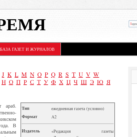
РЕМЯ
БАЗА ГАЗЕТ И ЖУРНАЛОВ
J
K
L
M
N
O
P
Q
R
S
T
U
V
W
Н
О
П
Р
С
Т
У
Ф
Х
Ц
Ч
Ш
Э
Ю
Я
т араб.
Tип
ежедневная газета (условно)
твенно-
Формат
A2
жикском
года. В
Издатель
«Редакция газеты
альным