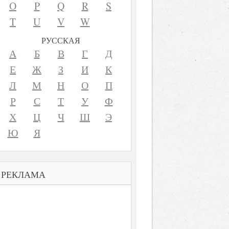
O
P
Q
R
S
T
U
V
W
РУССКАЯ
А
Б
В
Г
Д
Е
Ж
З
И
К
Л
М
Н
О
П
Р
С
Т
У
Ф
Х
Ц
Ч
Ш
Э
Ю
Я
РЕКЛАМА