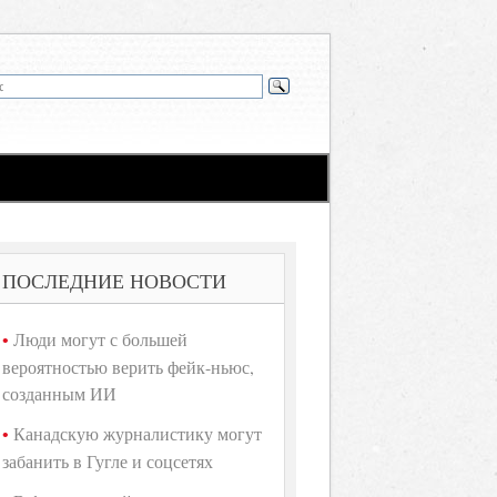
ПОСЛЕДНИЕ НОВОСТИ
Люди могут с большей
вероятностью верить фейк-ньюс,
созданным ИИ
Канадскую журналистику могут
забанить в Гугле и соцсетях