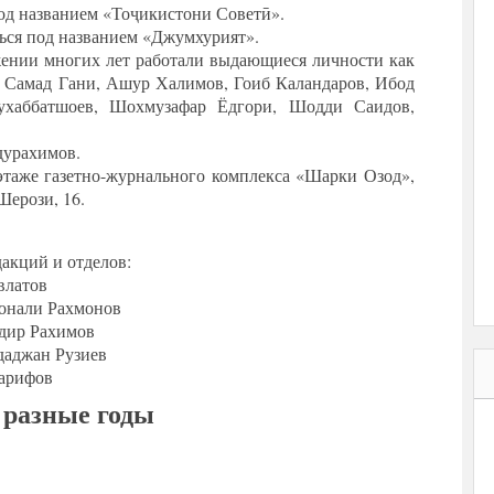
 под названием «Тоҷикистони Советӣ».
аться под названием «Джумхурият».
жении многих лет работали выдающиеся личности как
 Самад Гани, Ашур Халимов, Гоиб Каландаров, Ибод
ухаббатшоев, Шохмузафар Ёдгори, Шодди Саидов,
дурахимов.
этаже газетно-журнального комплекса «Шарки Озод»,
Шерози, 16.
дакций и отделов:
влатов
онали Рахмонов
одир Рахимов
даджан Рузиев
арифов
 разные годы