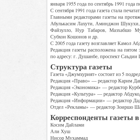
января 1955 года по сентябрь 1991 года
С сентября 1991 года газета стала печат
Главными редакторами газеты на протя
Абулькасим Лахути, Аминджон Шукухи,
Файзулло, Нур Табаров, Мазхабшо М
Субхон Кошонов и др.
С 2005 года газету возглавляет Камол Аб
Редакция газеты расположена на пятом 
по адресу: г. Душанбе, проспект Саъдии 
Структура газеты
Газета «Джумхурият» состоит из 5 подре
Редакция «Право» — редактор Карим Да
Редакция «Экономика» — редактор Курб
Редакция «Культура» — редактор Абдук
Редакция «Информации» — редактор Да
Отдел «Рекламы» — редактор Зоиршо Ш
Корреспонденты газеты в
Косим Дайлами
Али Хуш
Нисор Мухаммад