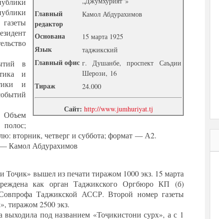
„Джумхурият“»
ублики
ублики
Главный
Камол Абдурахимов
 газеты
редактор
зидент
Основана
15 марта 1925
льство
Язык
таджикский
Главный офис
ытий в
г. Душанбе, проспект Саъдии
тика и
Шерози, 16
тики и
Тираж
24.000
обытий
Сайт:
http://www.jumhuriyat.tj
. Объем
олос;
лю: вторник, четверг и суббота; формат — А2.
 — Камол Абдурахимов
 Тоҷик» вышел из печати тиражом 1000 экз. 15 марта
чреждена как орган Таджикского Оргбюро КП (б)
 Совпрофа Таджикской АССР. Второй номер газеты
», тиражом 2500 экз.
та выходила под названием «Тоҷикистони сурх», а с 1