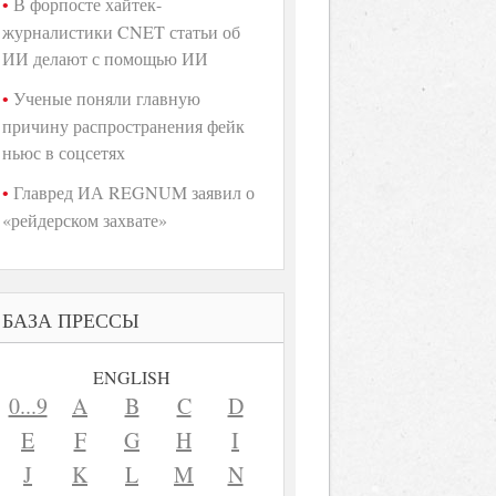
В форпосте хайтек-
журналистики CNET статьи об
ИИ делают с помощью ИИ
Ученые поняли главную
причину распространения фейк
ньюс в соцсетях
Главред ИА REGNUM заявил о
«рейдерском захвате»
БАЗА ПРЕССЫ
ENGLISH
0...9
A
B
C
D
E
F
G
H
I
J
K
L
M
N