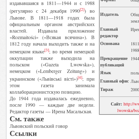
издававшаяся в 1811—1944 и с 1988
[2]
(регулярно с 24 декабря 1990
) во
Издатель
Общ
Львове. В 1811—1918 годах была
зем
официальным органом австрийских
Главный
Ирен
властей. Издавала приложение
редактор
«Rozmaitości» («Всякая всячина»). В
Основана
1812 году начала выходить также и на
181
[3]
198
немецком языке
; во время немецкой
оккупации также выходила на
Прекращение
194
польском («Gazeta Lwowska»),
публикаций
немецком («Lemberger Zeitung») и
Язык
пол
[4]
украинском («Львівські вісті»)
; при
Главный офис
Льво
этом газета занимала
Тираж
2000
коллаборационистскую позицию.
До 1944 года издавалась ежедневно,
Сайт:
http://w
после 1990 — каждые две недели.
lwowska/boz
Редактор газеты — Ирена Масальская.
См. также
Львовский польский говор
Ссылки