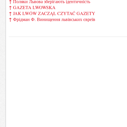
↑
Поляки Львова зберігають ідентичність
↑
GAZETA LWOWSKA
↑
JAK LWÓW ZACZĄŁ CZYTAĆ GAZETY
↑
Фрідман Ф. Винищення львівських євреїв