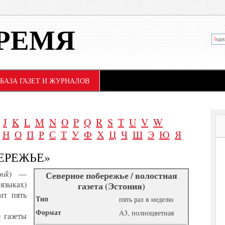
РЕМЯ
БАЗА ГАЗЕТ И ЖУРНАЛОВ
J
K
L
M
N
O
P
Q
R
S
T
U
V
W
Н
О
П
Р
С
Т
У
Ф
Х
Ц
Ч
Ш
Э
Ю
Я
ЕРЕЖЬЕ»
nik
) —
Северное побережье / волостная
языках)
газета (Эстония)
ит пять
Tип
пять раз в неделю
Формат
A3, полноцветная
 газеты