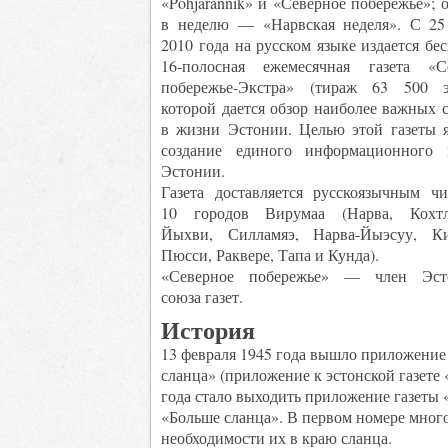
«Põhjarannik» и «Северное побережье»; 
в неделю — «Нарвская неделя». С 25
2010 года на русском языке издается бе
16-полосная ежемесячная газета «С
побережье-Экстра» (тираж 63 500 э
которой дается обзор наиболее важных 
в жизни Эстонии. Целью этой газеты я
создание единого информационного
Эстонии.
Газета доставляется русскоязычным чи
10 городов Вирумаа (Нарва, Кохтл
Йыхви, Силламяэ, Нарва-Йыэсуу, К
Пюсси, Раквере, Тапа и Кунда).
«Северное побережье» — член Эсто
союза газет.
История
13 февраля 1945 года вышло приложение 
сланца» (приложение к эстонской газете 
года стало выходить приложение газеты 
«Больше сланца». В первом номере много
необходимости их в краю сланца.