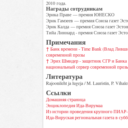
2010 года.
Награды сотрудникам
Эрика Праве — премия ЮНЕСКО
Эрик Гамзеев — премия Союза газет Эстон
Эрик Калда — премия Союза газет Эстони
Тийа Линнард - премия Союза газет Эстон
Примечания
↑
Банк времени - Time Bank (Влад Ливши
современной прозы
↑
Эрих Шмидер - защитник СГР и Банка 
национальный сервер современной проз
Литература
Rajoonileht ja lugeja / M. Lauristin, P. Viha
Ссылки
Домашняя страница
Энциклопедия Ида-Вирумаа
Из истории проведения крупного ПИАР-
Ида-Вируская региональная газета в суб