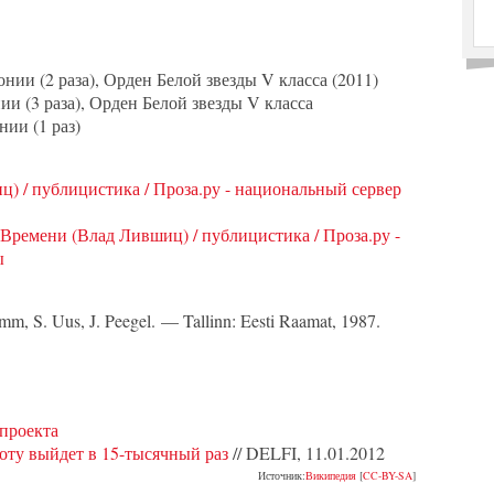
ии (2 раза), Орден Белой звезды V класса (2011)
и (3 раза), Орден Белой звезды V класса
ии (1 раз)
ц) / публицистика / Проза.ру - национальный сервер
Времени (Влад Лившиц) / публицистика / Проза.ру -
ы
lemm, S. Uus, J. Peegel. — Tallinn: Eesti Raamat, 1987.
проекта
боту выйдет в 15-тысячный раз
// DELFI, 11.01.2012
Источник:
Википедия
[
CC-BY-SA
]