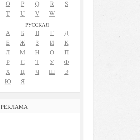
O
P
Q
R
S
T
U
V
W
РУССКАЯ
А
Б
В
Г
Д
Е
Ж
З
И
К
Л
М
Н
О
П
Р
С
Т
У
Ф
Х
Ц
Ч
Ш
Э
Ю
Я
РЕКЛАМА