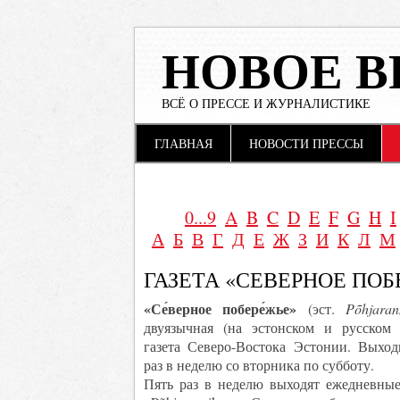
НОВОЕ В
ВСЁ О ПРЕССЕ И ЖУРНАЛИСТИКЕ
Main menu
Skip to content
ГЛАВНАЯ
НОВОСТИ ПРЕССЫ
0...9
A
B
C
D
E
F
G
H
I
А
Б
В
Г
Д
Е
Ж
З
И
К
Л
М
ГАЗЕТА «СЕВЕРНОЕ ПОБ
«Се́верное побере́жье»
(эст.
Põhjaran
двуязычная (на эстонском и русском 
газета Северо-Востока Эстонии. Выход
раз в неделю со вторника по субботу.
Пять раз в неделю выходят ежедневные