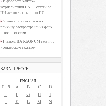
В форпосте хайтек-
журналистики CNET статьи об
ИИ делают с помощью ИИ
Ученые поняли главную
причину распространения фейк
ньюс в соцсетях
Главред ИА REGNUM заявил о
«рейдерском захвате»
БАЗА ПРЕССЫ
ENGLISH
0...9
A
B
C
D
E
F
G
H
I
J
K
L
M
N