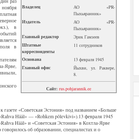
один раз
Владелец
 ноября
АО «PR-
сплатная
Пыхьяранник»
еверное
Издатель
АО «PR-
кз.), в
Пыхьяранник»
событий
Главный редактор
Эрик Гамзеев
вляется
Штатные
11 сотрудников
 поля в
корреспонденты
Основана
тателям
13 февраля 1945
а-Ярве,
Главный офис
Йыхви, ул. Раквере,
ивиыли,
8.
нского
Сайт:
rus.pohjarannik.ee
к газете «Советская Эстония» под названием «Больше
«Rahva Hääl» — «Rohkem põlevkivi»).13 февраля 1945
«Rahva Hääl» и «Советская Эстония» в Кохтла-Ярве
 говорилось об образовании, специалистах и о