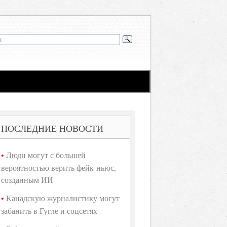
ПОСЛЕДНИЕ НОВОСТИ
Люди могут с большей
вероятностью верить фейк-ньюс,
созданным ИИ
Канадскую журналистику могут
забанить в Гугле и соцсетях