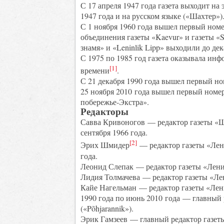
С 17 апреля 1947 года газета выходит на 
1947 года и на русском языке («Шахтер»)
С 1 ноября 1960 года вышел первый номер
объединения газеты «Kaevur» и газеты «So
знамя» и «Leninlik Lipp» выходили до дек
С 1975 по 1985 год газета оказывала и
[1]
времени
.
С 21 декабря 1990 года вышел первый но
25 ноября 2010 года вышел первый номер
побережье-Экстра».
Редакторы
Савва Кривоногов — редактор газеты «Ша
сентября 1966 года.
[2]
Эрих Шмидер
— редактор газеты «Лени
года.
Леонид Слепак — редактор газеты «Ленин
Лидия Толмачева — редактор газеты «Лен
Кайе Нагельман — редактор газеты «Лени
1990 года по июнь 2010 года — главный 
(«Põhjarannik»).
Эрик Гамзеев — главный редактор газеты