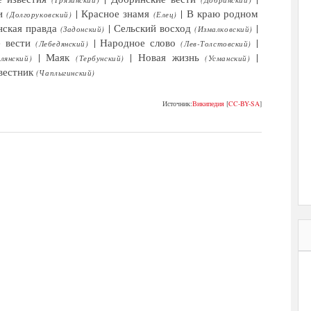
и
|
Красное знамя
|
В краю родном
(Долгоруковский)
(Елец)
нская правда
|
Сельский восход
|
(Задонский)
(Измалковский)
 вести
|
Народное слово
|
(Лебедянский)
(Лев-Толстовский)
| Маяк
|
Новая жизнь
|
лянский)
(Тербунский)
(Усманский)
вестник
(Чаплыгинский)
Источник:
Википедия
[
CC-BY-SA
]