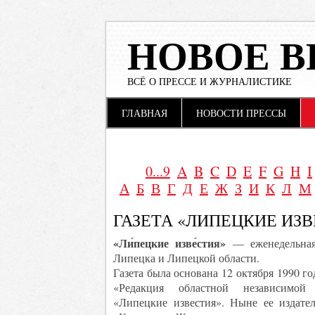
НОВОЕ В
ВСЁ О ПРЕССЕ И ЖУРНАЛИСТИКЕ
Main menu
Skip to content
ГЛАВНАЯ
НОВОСТИ ПРЕССЫ
0...9
A
B
C
D
E
F
G
H
I
А
Б
В
Г
Д
Е
Ж
З
И
К
Л
М
ГАЗЕТА «ЛИПЕЦКИЕ ИЗ
«Ли́пецкие изве́стия»
— еженедельная
Липецка и Липецкой области.
Газета была основана 12 октября 1990 
«Редакция областной независимой 
«Липецкие известия». Ныне ее издат