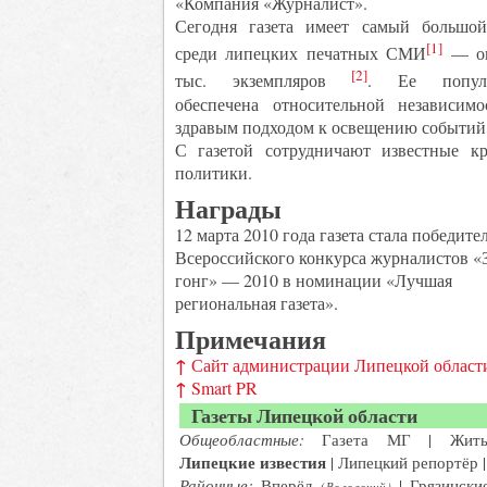
«Компания «Журналист».
Сегодня газета имеет самый большо
[1]
среди липецких печатных СМИ
— ок
[2]
тыс. экземпляров
. Ее популя
обеспечена относительной независим
здравым подходом к освещению событий
С газетой сотрудничают известные кр
политики.
Награды
12 марта 2010 года газета стала победите
Всероссийского конкурса журналистов «
гонг» — 2010 в номинации «Лучшая
региональная газета».
Примечания
↑
Сайт администрации Липецкой област
↑
Smart PR
Газеты Липецкой области
Общеобластные:
Газета МГ | Жить
Липецкие известия
|
Липецкий репортёр
Районные:
Вперёд
|
Грязински
(Воловский)