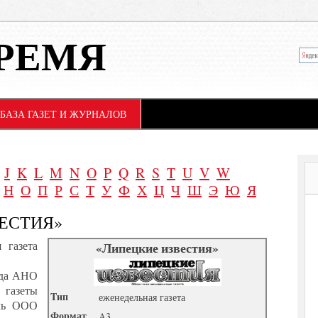
РЕМЯ
БАЗА ГАЗЕТ И ЖУРНАЛОВ
J
K
L
M
N
O
P
Q
R
S
T
U
V
W
Н
О
П
Р
С
Т
У
Ф
Х
Ц
Ч
Ш
Э
Ю
Я
ВЕСТИЯ»
 газета
«Липецкие известия»
года АНО
газеты
Tип
еженедельная газета
ель ООО
Формат
A3