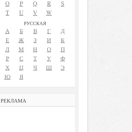
O
P
Q
R
S
T
U
V
W
РУССКАЯ
А
Б
В
Г
Д
Е
Ж
З
И
К
Л
М
Н
О
П
Р
С
Т
У
Ф
Х
Ц
Ч
Ш
Э
Ю
Я
РЕКЛАМА