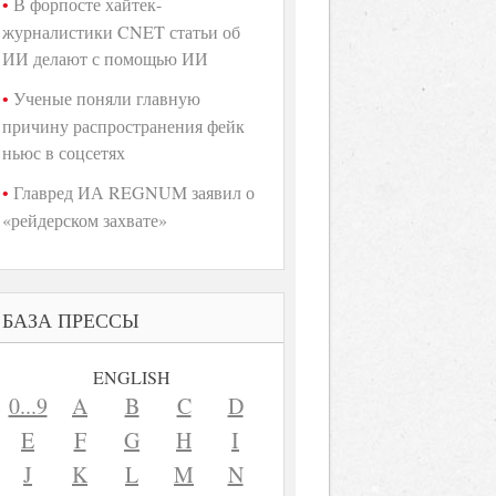
В форпосте хайтек-
журналистики CNET статьи об
ИИ делают с помощью ИИ
Ученые поняли главную
причину распространения фейк
ньюс в соцсетях
Главред ИА REGNUM заявил о
«рейдерском захвате»
БАЗА ПРЕССЫ
ENGLISH
0...9
A
B
C
D
E
F
G
H
I
J
K
L
M
N