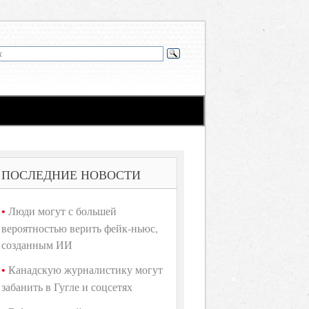
ПОСЛЕДНИЕ НОВОСТИ
Люди могут с большей
вероятностью верить фейк-ньюс,
созданным ИИ
Канадскую журналистику могут
забанить в Гугле и соцсетях