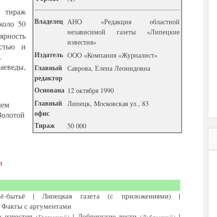
й тираж
Владелец
АНО «Редакция областной
оло 50
независимой газеты «Липецкие
рность
известия»
остью и
Издатель
ООО «Компания «Журналист»
.
аеведы,
Главный
Саврова, Елена Леонидовна
редактор
Основана
12 октября 1990
Главный
Липецк, Московская ул., 83
лем
офис
Золотой
Тираж
50 000
и
ё-бытьё |
Липецкая газета (с приложениями)
|
|
Факты с аргументами
е известия
|
Добринские вести
|
(Грязинский)
(Добринский)