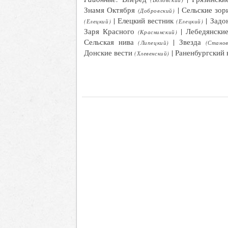
Знамя Октября
|
Сельские зор
(Добровский)
|
Елецкий вестник
|
Задо
(Елецкий)
(Елецкий)
Заря Красного
|
Лебедянские
(Краснинский)
Сельская нива
| Звезда
(Липецкий)
(Станов
Донские вести
|
Раненбургский 
(Хлевенский)