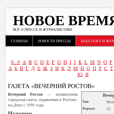
НОВОЕ ВРЕМ
ВСЁ О ПРЕССЕ И ЖУРНАЛИСТИКЕ
Main menu
Skip to content
ГЛАВНАЯ
НОВОСТИ ПРЕССЫ
БАЗА ГАЗЕТ И ЖУ
0...9
A
B
C
D
E
F
G
H
I
J
K
L
M
N
O
P
А
Б
В
Г
Д
Е
Ж
З
И
К
Л
М
Н
О
П
Р
С
Т
Ю
Я
ГАЗЕТА «ВЕЧЕРНИЙ РОСТОВ»
Вечерний Ростов
— независимая
Вече
городская газета, издаваемая в Ростове-
Tип
Неза
на-Дону с 1958 года.
Формат
А2
История